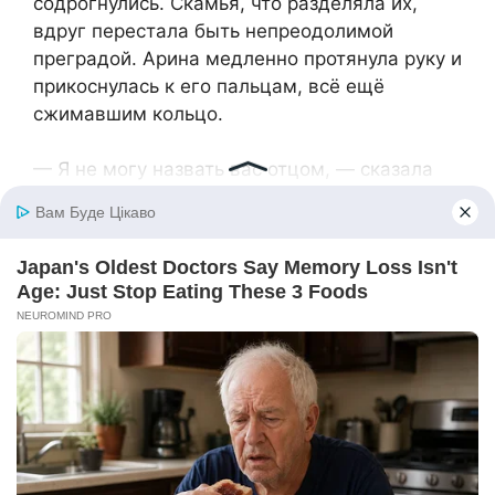
содрогнулись. Скамья, что разделяла их,
вдруг перестала быть непреодолимой
преградой. Арина медленно протянула руку и
прикоснулась к его пальцам, всё ещё
сжимавшим кольцо.
— Я не могу назвать вас отцом, — сказала
она. — Слишком много времени упущено. Но
я могу… я могу попытаться узнать вас. Как
интересного человека.
Он с трудом смахнул слёзы и лишь кивнул, не
в силах вымолвить ни единого слова.
С того дня многое переменилось. Они стали
видеться раз в неделю. Сначала это были
неловкие встречи за чашкой чая в уютном
кафе. Потом беседы потекли свободнее. Он