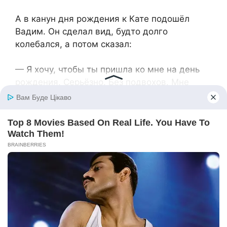
А в канун дня рождения к Кате подошёл
Вадим. Он сделал вид, будто долго
колебался, а потом сказал:
— Я хочу, чтобы ты пришла ко мне на день
рождения. Серьёзно. Без подвохов. Мне
будет приятно, если ты будешь там.
Катя смутилась, начала отнекиваться:
— Я даже не знаю… Неловко как-то…
Но тут подошли Рома и Стас:
— Ну ты чего? Это важный день. Не
отказывай. Он хочет, чтобы ты была.