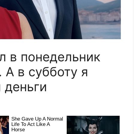
л в понедельник
. А в субботу я
л деньги