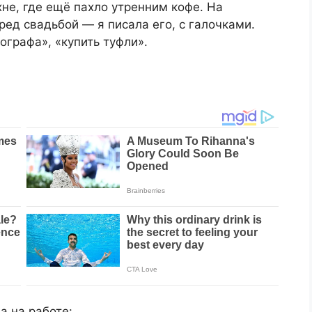
хне, где ещё пахло утренним кофе. На
ред свадьбой — я писала его, с галочками.
ографа», «купить туфли».
а на работе: