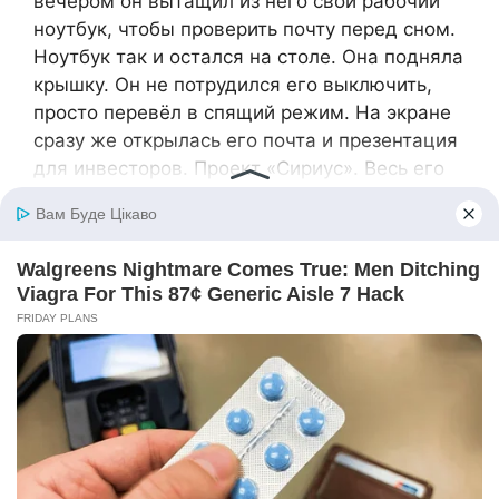
вечером он вытащил из него свой рабочий
ноутбук, чтобы проверить почту перед сном.
Ноутбук так и остался на столе. Она подняла
крышку. Он не потрудился его выключить,
просто перевёл в спящий режим. На экране
сразу же открылась его почта и презентация
для инвесторов. Проект «Сириус». Весь его
мир, вся его жизнь была в этих слайдах и
цифрах.
Алиса посмотрела на список получателей в
последнем отправленном письме. «Шрёдер»,
« Ли», «Белозёров». Она спокойно открыла
свою почту, создала новое письмо. В поле
«Кому» она методично вбила эти три адреса.
Тему написала коротко: «Проект „Сириус“.
Важная информация».