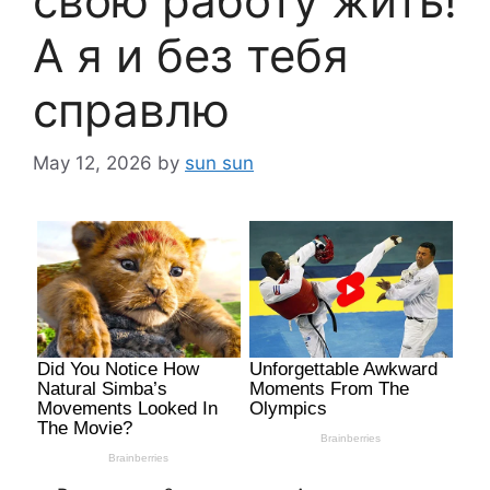
свою работу жить!
А я и без тебя
справлю
May 12, 2026
by
sun sun