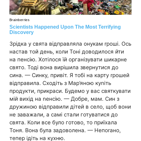
Зрідка у свята відправляла онукам rроші. Ось
настав той день, коли Тоні доводилося йти
на пенсію. Хотілося їй організувати шикарне
свято. Тоді вона вирішила звернутися до
сина. — Синку, привіт. Я тобі на карту rрошей
відправила. Сходіть з Мар’яною куnіть
продукти, прикраси. Будемо у вас святкувати
мій вихід на nенсію. — Добре, мам. Син з
дружиною відправили дітей в село, щоб вони
не заважали, а самі стали готуватися до
свята. Коли все було готово, то приїхала
Тоня. Вона була задоволена. — Непоrано,
тепер ідіть на кухню.