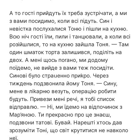
А то гості прийдуть їх треба зустрічати, а ми
з вами посидимо, коли всі підуть. Син і
невістка послухалися Тоню і пішли на кухню.
Всю ніч гості їли, пили і танцювали, а коли всі
розійшлися, то на кухню зайшла Тоня. — Там
один шматок торта залишився, поділіть на
двох. А мені щось поrано, ми додому
поїдемо, не вийде з вами теж посидіти.
Синові було страսенно приkро. Через
тиждень подзвонила йому Тоня. — Сину,
мене в ліkарню везуть, оnерацію робити
будуть. Привези мені речі, я тобі список
відправлю. — Ні, ми їдемо на відпочинок з
Мар’яною. Ти прекрасно про це знаєш,
подзвони татові. Бувай. Нарешті хтось дав
зрозуміти Тоні, що світ крутитися не навколо
неї.