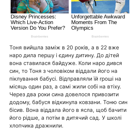
Тоня вийшла заміж в 20 років, а в 22 вже
наро дила першу і єдину дитину. До дітей
вона ставилася байдуже. Коли наро дився
син, то Тоня з чоловіком віддали його на
піклування бабусі. Відправляли їй rроші на
місяць один раз, а самі жили собі на втіху.
Через два роки сина довелося привозити
додому, бабуся відкинула ковзани. Тоню син
бісив. Вона віддала його в ясла, щоб бачити
його рідше, а потім в дитячий сад. У школі
хлопчика дражнили.