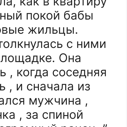
ла, как в квартиру
ный покой бабы
овые жильцы.
толкнулась с ними
площадке. Она
 , когда соседняя
 , и сначала из
ался мужчина ,
ка , за спиной