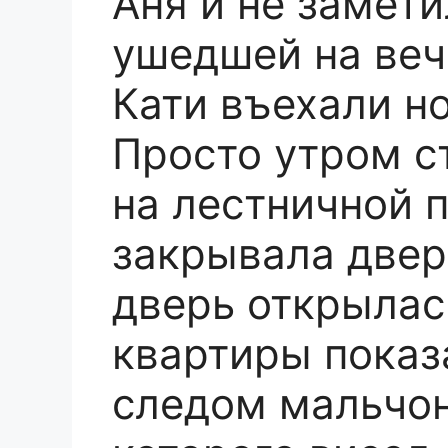
Аня и не замети
ушедшей на веч
Кати въехали н
Просто утром с
на лестничной 
закрывала дверь
дверь открылась
квартиры показ
следом мальчон