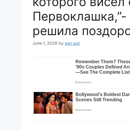
которого висел 
Первоклашка,”-
решила поздоро
June 1, 2026
by
sun sun