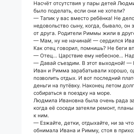
Насчёт отсутствия у пары детей Людми
было поделать, если они не хотели?
— Тапик у вас вместо ребёнка! Не дел
недовольство сыну, когда, бывало, он 
от друга. Родители Риммы жили в друг
— Мам, ну не начинай! — сердился Ива
Как отец говорил, помнишь? Не беги в
— Отец… Царствие ему небесное… Надо
— Давай съездим. В этот выходной! — 
Иван и Римма зарабатывали хорошо, од
позволить отдых. И вот последний пла
деньги на путёвку. Наконец летом до
собираться в поездку на море.
Людмила Ивановна была очень рада за
когда её соседи затеяли ремонт, план
к ним.
— Езжайте, детки, отдыхайте, ни за ч
обнимала Ивана и Римму, стоя в прихо