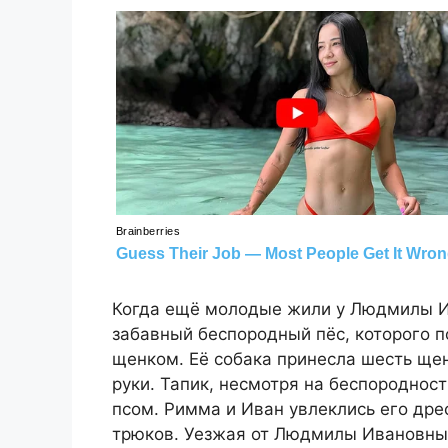
Когда ещё молодые жили у Людмилы Ив
забавный беспородный пёс, которого
щенком. Её собака принесла шесть ще
руки. Тапик, несмотря на беспороднос
псом. Римма и Иван увлеклись его др
трюков. Уезжая от Людмилы Ивановны 