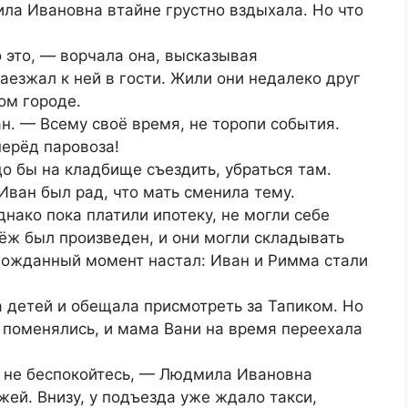
ла Ивановна втайне грустно вздыхала. Но что
о это, — ворчала она, высказывая
заезжал к ней в гости. Жили они недалеко друг
ом городе.
н. — Всему своё время, не торопи события.
перёд паровоза!
 бы на кладбище съездить, убраться там.
Иван был рад, что мать сменила тему.
нако пока платили ипотеку, не могли себе
тёж был произведен, и они могли складывать
лгожданный момент настал: Иван и Римма стали
 детей и обещала присмотреть за Тапиком. Но
ы поменялись, и мама Вани на время переехала
то не беспокойтесь, — Людмила Ивановна
жей. Внизу, у подъезда уже ждало такси,