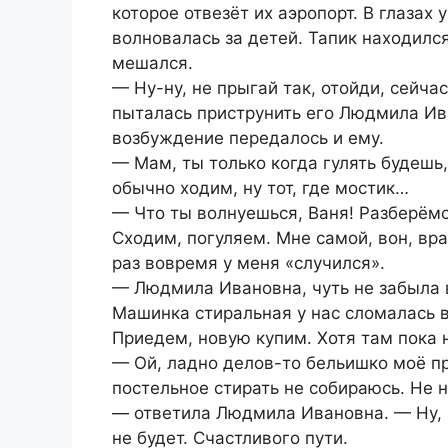
которое отвезёт их аэропорт. В глазах
волновалась за детей. Тапик находился
мешался.
— Ну-ну, не прыгай так, отойди, сейчас
пыталась приструнить его Людмила Ив
возбуждение передалось и ему.
— Мам, ты только когда гулять будешь,
обычно ходим, ну тот, где мостик…
— Что ты волнуешься, Ваня! Разберёмся
Сходим, погуляем. Мне самой, вон, вра
раз вовремя у меня «случился».
— Людмила Ивановна, чуть не забыла 
Машинка стиральная у нас сломалась в
Приедем, новую купим. Хотя там пока н
— Ой, ладно делов-то бельишко моё пр
постельное стирать не собираюсь. Не 
— ответила Людмила Ивановна. — Ну, в
не будет. Счастливого пути.