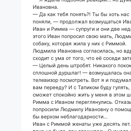
Ивановна.
— Да как тебя понять?! Ты бы хоть нас
поняли, — продолжал возмущаться Ива
Иван и Римма — супруги и они две нед
этого Иван попросил свою мать, Людми
собаку, которая жила у них с Риммой.
Людмила Ивановна согласилась, но вдр
сходит с ума от того, что её соседи за
— Целый день штробят. Никакого покою
сплошной дуршлаг! — возмущалась она.
телевизор посмотреть. Вот я и подума
вам перееду? И с Тапиком буду гулять,
сможет спокойно жить у меня в этом ш
Римма с Иваном переглянулись. Отказ
попросили Людмилу Ивановну о помощи
бы верхом неблагодарности…
Иван с Риммой женаты уже десять лет.