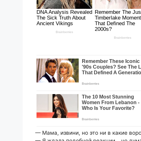
— Мама, извини, но это ни в какие вор
— Я ждала подобной реакции… но дум