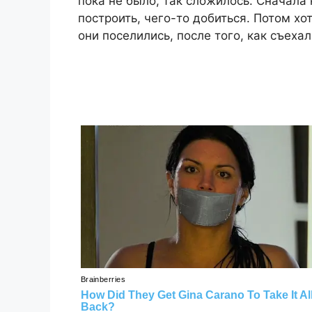
пока не было, так сложилось. Сначала 
построить, чего-то добиться. Потом хо
они поселились, после того, как съеха