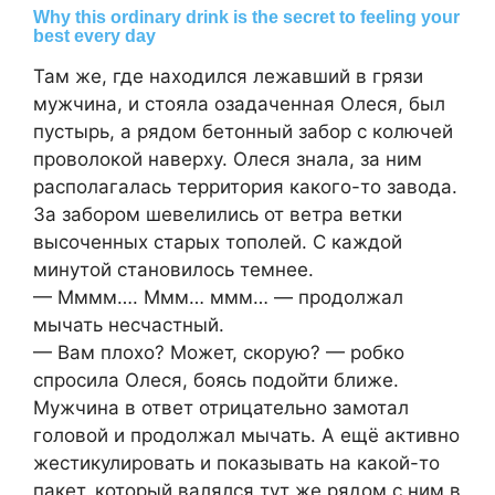
Там же, где находился лежавший в грязи
мужчина, и стояла озадаченная Олеся, был
пустырь, а рядом бетонный забор с колючей
проволокой наверху. Олеся знала, за ним
располагалась территория какого-то завода.
За забором шевелились от ветра ветки
высоченных старых тополей. С каждой
минутой становилось темнее.
— Мммм…. Ммм… ммм… — продолжал
мычать несчастный.
— Вам плохо? Может, скорую? — робко
спросила Олеся, боясь подойти ближе.
Мужчина в ответ отрицательно замотал
головой и продолжал мычать. А ещё активно
жестикулировать и показывать на какой-то
пакет, который валялся тут же рядом с ним в