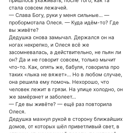
пришлось ухаживать, после того, как та
стала совсем лежачей.
— Слава Богу, руки у меня сильные… —
пробормотала Олеся. — Куда идём-то? Где
вы живёте?
Дедушка снова замычал. Держался он на
ногах некрепко, и Олеся всё же
засомневалась, а действительно, не пьян ли
он? Да и не говорит совсем, только мычит
что-то. Как, опять же, бабуля, говорила про
таких «лыка не вяжет»… Но в любом случае,
она решила ему помочь. Нехорошо, что
человек лежит в грязи. На улице холодно, он
же замёрзнет и заболеет…
— Где вы живёте? — ещё раз повторила
Олеся.
Дедушка махнул рукой в сторону ближайших
домов, от которых шёл приветливый свет, в