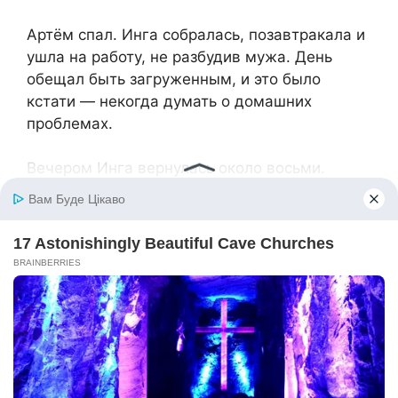
Артём спал. Инга собралась, позавтракала и
ушла на работу, не разбудив мужа. День
обещал быть загруженным, и это было
кстати — некогда думать о домашних
проблемах.
Вечером Инга вернулась около восьми.
Артём сидел на диване с мрачным лицом, в
руке телефон. Увидев жену, муж вскочил.
— Инга, что происходит? Мама пыталась
расплатиться картой, а её не принимают!
Говорят, карта заблокирована!
Инга сняла туфли, повесила куртку. Прошла
на кухню, налила воды, выпила медленно.
Артём топтался рядом, нервничая.