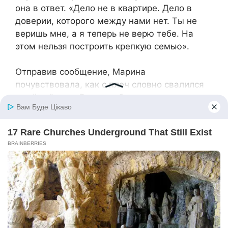
она в ответ. «Дело не в квартире. Дело в
доверии, которого между нами нет. Ты не
веришь мне, а я теперь не верю тебе. На
этом нельзя построить крепкую семью».
Отправив сообщение, Марина
почувствовала, как с плеч словно свалился
тяжёлый груз. Впереди была
неопределённость, возможно, непростой
период, но она была свободна от отношений,
основанных на недоверии и
подозрительности. И эта свобода, несмотря
на боль расставания, казалась ценнее всех
квартир мира.
Выходя из гостиницы навстречу новому дню
и новой жизни, Марина подумала о том, что
иногда самые болезненные открытия