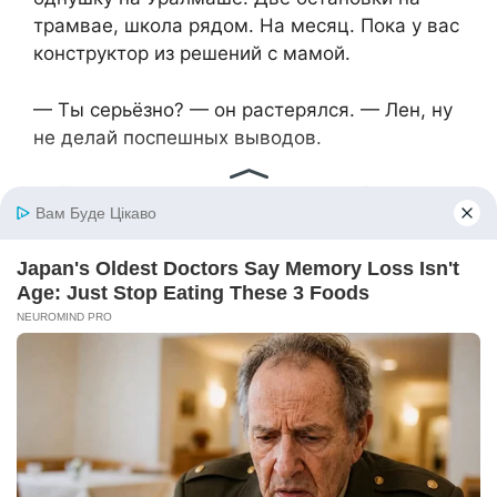
трамвае, школа рядом. На месяц. Пока у вас
конструктор из решений с мамой.
— Ты серьёзно? — он растерялся. — Лен, ну
не делай поспешных выводов.
— Это не выводы, — сказала я. — Это
вводные. Я не хочу, чтобы мой ребёнок жил
на диване. И чтобы я завтра проснулась
кухонной феей. Когда решите с мамой, как
вы живёте — позвони. Мы поговорим.
Нормально.
— Подожди, а деньги? — он нахмурился. —
Ты же…
— Мои деньги — мои, — сказала я. — На