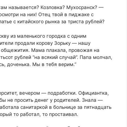
 там называется? Козловка? Мухосранск? —
смотри на них! Отец твой в пиджаке с
латье с китайского рынка за триста рублей?
скву из маленького городка с одним
ители продали корову Зорьку — нашу
д общежития. Мама плакала, провожая на
тьсот рублей “на всякий случай”. Папа молчал,
сь, доченька. Мы в тебя верим.”
ерситет, вечером — подработки. Официантка,
бы не просить денег у родителей. Знала —
аботала санитаркой в больнице за пятнадцать
орый то работал, то простаивал.