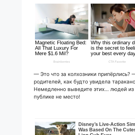
— Это что за колхозники припёрлись? 
родителей, как будто увидела таракано
Немедленно выведите этих… людей из 
публике не место!