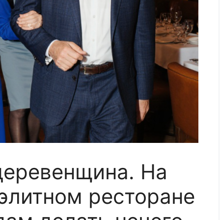
деревенщина. На
элитном ресторане