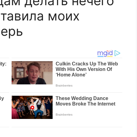
ам делать нечего
тавила моих
верь