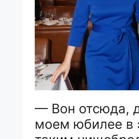
— Вон отсюда, 
моем юбилее в 