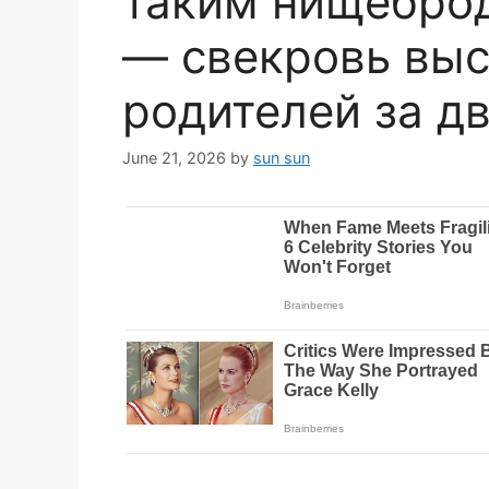
таким нищеброд
— свекровь выс
родителей за д
June 21, 2026
by
sun sun