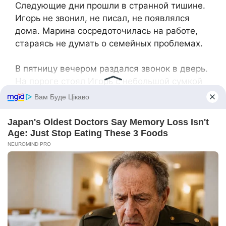
Следующие дни прошли в странной тишине.
Игорь не звонил, не писал, не появлялся
дома. Марина сосредоточилась на работе,
стараясь не думать о семейных проблемах.
В пятницу вечером раздался звонок в дверь.
На пороге стоял Игорь с небольшой сумкой
вещей.
— Можно войти? — спросил он тихо.
— Конечно, это и твой дом тоже, — Марина
отступила в сторону.
Они сели в гостиной. Игорь выглядел
помятым и уставшим.
— Я много думал эти дни, — начал он. — И