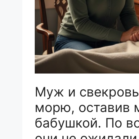
Муж и свекровь
морю, оставив 
бабушкой. По в
они не ожидали 