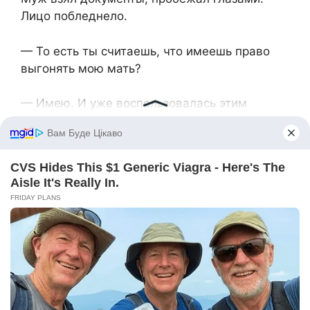
Лицо побледнело.
— То есть ты считаешь, что имеешь право
выгонять мою мать?
— Имею. И уже воспользовалась этим
правом.
— Ты не можешь так поступать!
— Могу. Закон на моей стороне.
Муж швырнул документы на стол.
— Значит, для тебя закон важнее семьи?
— Для меня важнее моё спокойствие. Твоя