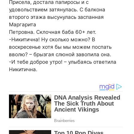
Присела, достала папиросы и с
удовольствием затянулась. С балкона
второго этажа высунулась заспанная
Маргарита
Петровна. Склочная баба 60+ лет.
-Никитична! Ну сколько можно? В
воскресенье хотя бы мы можем поспать
вволю? – брызгая слюной завопила она.
-И тебе доброе утро! – улыбаясь ответила
Никитична.