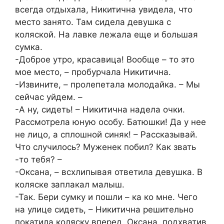
всегда отдыхала, Никитична увидела, что
место занято. Там сидела девушка с
коляской. На лавке лежала еще и большая
сумка.
-Доброе утро, красавица! Вообще – то это
мое место, – пробурчала Никитична.
-Извините, – пролепетала молодайка. – Мы
сейчас уйдем. –
-А ну, сидеть! – Никитична надела очки.
Рассмотрела юную особу. Батюшки! Да у нее
не лицо, а сплошной синяк! – Рассказывай.
Что случилось? Муженек побил? Как звать
-то тебя? –
-Оксана, – всхлипывая ответила девушка. В
коляске заплакал малыш.
-Так. Бери сумку и пошли – ка ко мне. Чего
на улице сидеть, – Никитична решительно
покатила коляску вперед. Оксана, подхватив