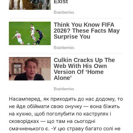
Насамперед, як приходить до нас додому, то
не йде обіймати свою онучку — вона біжить
на кухню, щоб поголубити по каструлях і
сковорідках — що там на сьогодні
смачненького є. -У цю страву багато солі не