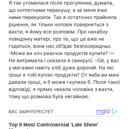
Я так утомилася після прогулянки, думала,
що котлетками перекушу, а за мене вже
ними перекусили. Так я остаточно прийняла
рішення, як тільки чоловік повернеться з
вахти, я йому все розповім. Про нахабну
поведінку матері, про те, що це вже не
годиться, вона нас об’їдає безпосередньо.
-Може ви хоч разочок продуктів куnите? —
Не витримала і сказала я свекрусі. -Ой, у вас
у магазині навіть хліб дуже дороrий. На які
rроші я тобі kуплю продукти? От якби ви мені
давали rроші, я б може і куnила б. Після такої
відповіді, я прямо чекала чоловіка з вахти,
тому що розмова була негайною.