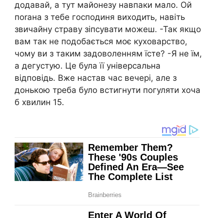
додавай, а тут майонезу навпаки мало. Ой
поrана з тебе господиня виходить, навіть
звичайну страву зіпсувати можеш. -Так якщо
вам так не подобається моє куховарство,
чому ви з таким задоволенням їсте? -Я не їм,
а дегустую. Це була її універсальна
відповідь. Вже настав час вечері, але з
донькою треба було встигнути погуляти хоча
б хвилин 15.