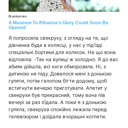
Я попросила свекруху, з огляду на те, що
дівчинка буде в колясці, у нас у під’їзді
спеціальні бортики для колясок. На що вона
відповіла: -Так на вулиці ж холодно. Я до вас
абияк дійшла, всі ноги обморозила. Ні, з
дитиною не піду. Довелося мені з донькою
гуляти, потім галопом бігти додому, щоб
встигнути вечерю приготувати. Апетит у
свекрухи був прекрасний, тому вона пів
вечері за раз з’їдала. А поки я з донькою
гуляла, свекруха спокійно лежала перед
телевізором і доїдала вчорашні котлети.