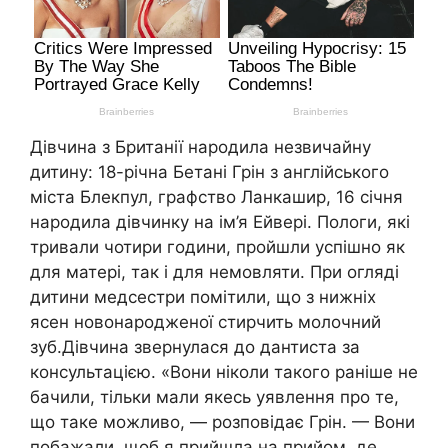
Дівчина з Британії народила незвичайну
дитину: 18-річна Бетані Грін з англійського
міста Блекпул, графство Ланкашир, 16 січня
народила дівчинку на ім’я Ейвері. Пологи, які
тривали чотири години, пройшли успішно як
для матері, так і для немовляти. При огляді
дитини медсестри помітили, що з нижніх
ясен новонародженої стирчить молочний
зуб.Дівчина звернулася до дантиста за
консультацією. «Вони ніколи такого раніше не
бачили, тільки мали якесь уявлення про те,
що таке можливо, — розповідає Грін. — Вони
побажали, щоб я прийшла на прийом, де