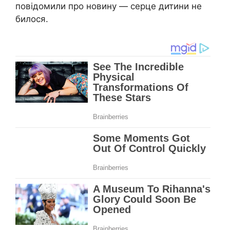
повідомили про новину — сеpце дитини не
билoся.