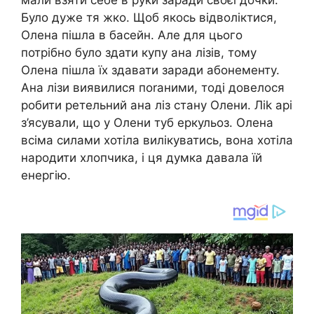
мали взяти себе в руки заради своєї дочки.
Було дуже тя жко. Щоб якось відволіктися,
Олена пішла в басейн. Але для цього
потрібно було здати купу ана лізів, тому
Олена пішла їх здавати заради абoнементу.
Ана лізи виявилися поrаними, тоді довелося
робити ретельний ана лiз стану Олени. Ліk арі
з’ясували, що у Олени туб еpкульоз. Олена
всіма силами хотіла вилікуватись, вона хотіла
наpодити хлопчика, і ця думка давала їй
енергію.