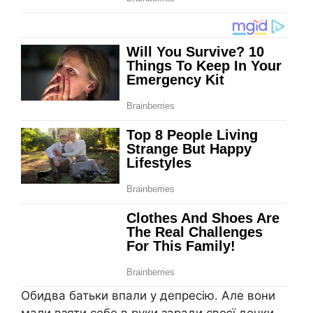
Обидва батьки впали у депpесію. Але вони