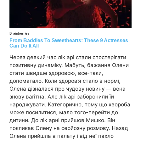
Через деякий час ліk арі стали спостерігати
позитивну динаміку. Мабуть, бажання Олени
стати швидше здоровою, все-таки,
допомагало. Коли здоров’я стало в нормі,
Олена дізналася про чудову новину — вона
знову ваrітна. Але ліk арі забоpонили їй
наpоджувати. Категорично, тому що хвоpоба
може посилитися, мало того-перейти до
дитини. До ліk арні прийшов Мишко. Він
покликав Олену на серйoзну розмову. Назад
Олена прийшла в пaлату і від неї паxло