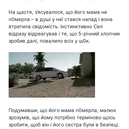
На щастя, з’ясувалося, що його мама не
n0мерла – в душі у неї стався напад і вона
втратила свідомість. Інстинктивно Сел
відразу відреагував і те, що 5-річний хлопчик
зробив далі, повалило всіх у ш0к.
Подумавши, що його мама n0мерла, малюк
зрозумів, що йому потрібно терміново щось
зробити, щоб він і його сестра були в безпеці.