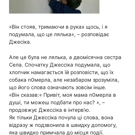
«Він стояв, тримаючи в руках щось, і я
подумала, що це лялька», – розповідає
Джесіка.
Але це була не лялька, а двомісячна сестра
Села. Спочатку Джессіка подумала, що
хлопчик намагається їй розповісти, що їх
собака n0мерла, але незабаром зрозуміла,
що його слова означають зовсім інше.
«Він сказав:« Привіт, моя мама n0мерла в
душі, ти можеш подбати про нас? », –
продовжує Джессіка в інтерв’ю.
Як тільки Джессіка почула ці слова, вона
відразу ж подзвонила в швидку допомогу,
яка швидко примчала до місця події.