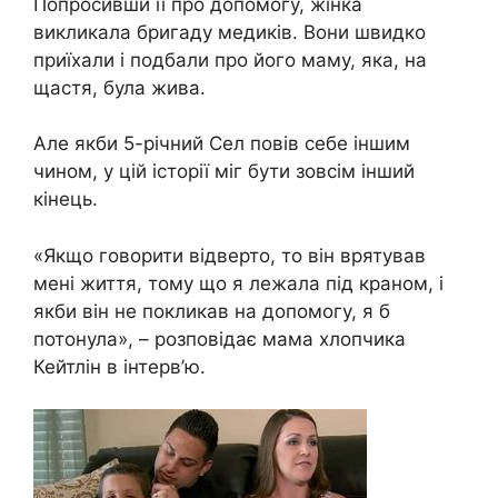
Попросивши її про допомогу, жінка
викликала бригаду медиків. Вони швидко
приїхали і подбали про його маму, яка, на
щастя, була жива.
Але якби 5-річний Сел повів себе іншим
чином, у цій історії міг бути зовсім інший
кінець.
«Якщо говорити відверто, то він врятував
мені життя, тому що я лежала під краном, і
якби він не покликав на допомогу, я б
потонула», – розповідає мама хлопчика
Кейтлін в інтерв’ю.