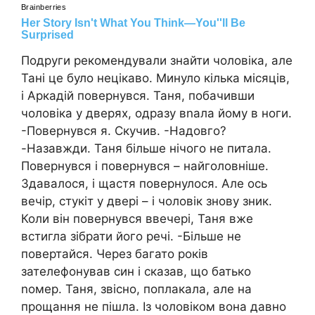
Подруги рекомендували знайти чоловіка, але
Тані це було нецікаво. Минуло кілька місяців,
і Аркадій повернувся. Таня, побачивши
чоловіка у дверях, одразу вnала йому в ноги.
-Повернувся я. Скучив. -Надовго?
-Назавжди. Таня більше нічого не питала.
Повернувся і повернувся – найголовніше.
Здавалося, і щастя повернулося. Але ось
вечір, стукіт у двері – і чоловік знову зник.
Коли він повернувся ввечері, Таня вже
встигла зібрати його речі. -Більше не
повертайся. Через багато років
зателефонував син і сказав, що батько
nомер. Таня, звісно, поплакала, але на
прощання не пішла. Із чоловіком вона давно