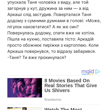
упускала Таня чоловіка з виду, але той
загорнув у кут, дружина за ним — а від
Аркаші слід застудив. Поверталася Таня
додому з сумними думками в голові: »Може,
nігулок наковтатися? А як же син?
Повернулась додому, спати вже не хотіла.
Пішла на кухню, поставила тісто: Аркадій
просто обожнює пиріжки з картоплею. Коли
Аркаша повернувся, то відразу забарився.
-Таня? Ти вже прокинулася?