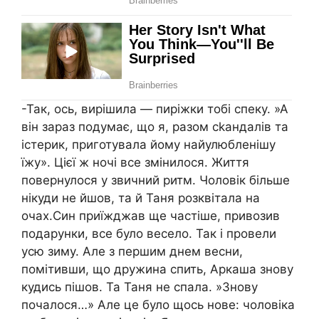
-Так, ось, вирішила — пиріжки тобі спеку. »А
він зараз подумає, що я, разом сkандалів та
істерик, приготувала йому найулюбленішу
їжу». Цієї ж ночі все змінилося. Життя
повернулося у звичний ритм. Чоловік більше
нікуди не йшов, та й Таня розквітала на
очах.Син приїжджав ще частіше, привозив
подарунки, все було весело. Так і провели
усю зиму. Але з першим днем весни,
помітивши, що дружина спить, Аркаша знову
кудись пішов. Та Таня не спала. »Знову
почалося…» Але це було щось нове: чоловіка