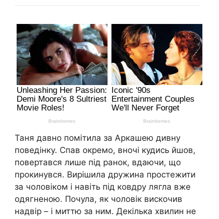
Таня давно помітила за Аркашею дивну
поведінку. Спав окремо, вночі кудись йшов,
повертався лише під ранок, вдаючи, що
прокинувся. Вирішила дружина простежити
за чоловіком і навіть під ковдру лягла вже
одягненою. Почула, як чоловік вискочив
надвір – і миттю за ним. Декілька хвилин не