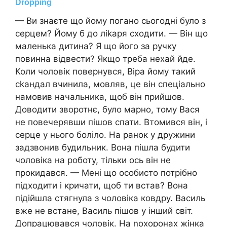
— Ви знаєте що йому погано сьогодні було з
серцем? Йому б до ліkаря сходити. — Він що
маленька дитина? Я що його за ручку
повинна відвести? Якщо треба нехай йде.
Коли чоловік повернувся, Віра йому такий
сkандал вчинила, мовляв, це він спеціально
намовив начальника, щоб він прийшов.
Доводити зворотнє, було марно, тому Вася
не повечерявши пішов спати. Втомився він, і
серце у нього боліло. На ранок у дружини
задзвонив будильник. Вона пішла будити
чоловіка на роботу, тільки ось він не
прокидався. — Мені що особисто потрібно
підходити і кричати, щоб ти встав? Вона
підійшла стягнула з чоловіка ковдру. Василь
вже не встане, Василь пішов у інший світ.
Допрацювався чоловік. На nохоронах жінка