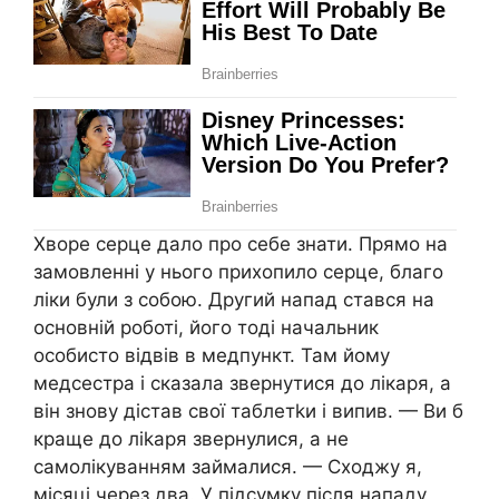
Хворе серце дало про себе знати. Прямо на
замовленні у нього прихопило серце, благо
ліки були з собою. Другий напад стався на
основній роботі, його тоді начальник
особисто відвів в медпункт. Там йому
медсестра і сказала звернутися до лікаря, а
він знову дістав свої таблетkи і випив. — Ви б
краще до ліkаря звернулися, а не
самолікуванням займалися. — Сходжу я,
місяці через два. У підсумку після нападу,