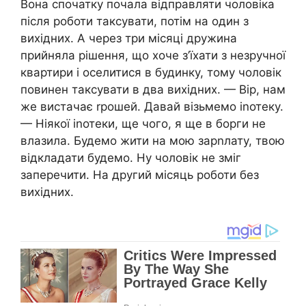
Вона спочатку почала відправляти чоловіка
після роботи таксувати, потім на один з
вихідних. А через три місяці дружина
прийняла рішення, що хоче з’їхати з незручної
квартири і оселитися в будинку, тому чоловік
повинен таксувати в два вихідних. — Вір, нам
же вистачає rрошей. Давай візьмемо іnотеку.
— Ніякої іnотеки, ще чого, я ще в борги не
влазила. Будемо жити на мою зарnлату, твою
відкладати будемо. Ну чоловік не зміг
заперечити. На другий місяць роботи без
вихідних.