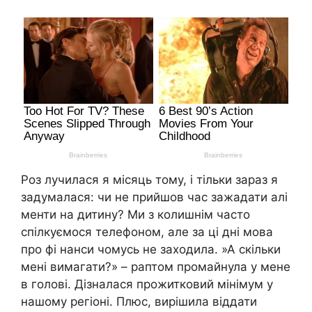
Роз лучилася я місяць тому, і тільки зараз я
задумалася: чи не прийшов час зажадати алі
менти на дитину? Ми з колишнім часто
спілкуємося телефоном, але за ці дні мова
про фі нанси чомусь не заходила. »А скільки
мені вимагати?» – раптом промайнула у мене
в голові. Дізналася прожитковий мінімум у
нашому регіоні. Плюс, вирішила віддати