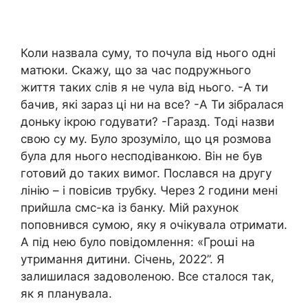
Коли назвала суму, то почула від нього одні
матюки. Скажу, що за час подружнього
життя таких слів я не чула від нього. -А ти
бачив, які зараз ці ни на все? -А Ти зібралася
доньку ікрою годувати? -Гаразд. Тоді назви
свою су му. Було зрозуміло, що ця розмова
була для нього несподіванкою. Він не був
готовий до таких вимог. Послався на другу
лінію – і повісив трубку. Через 2 години мені
прийшла смс-ка із банку. Мій рахунок
поповнився сумою, яку я очікувала отримати.
А під нею було повідомлення: «Гроաі на
утримання дитини. Січень, 2022”. Я
залишилася задоволеною. Все сталося так,
як я планувала.