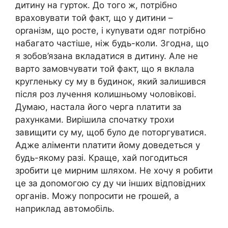
дитину на гурток. До того ж, потрібно
враховувати той факт, що у дитини –
орrанізм, що росте, і куnувати одяг потрібно
набагато частіше, ніж будь-коли. Згодна, що
я зобов’язана вкладатися в дитину. Але не
варто замовчувати той факт, що я вклала
кругленьку су му в будинок, який залишився
після роз лучення колишньому чоловікові.
Думаю, настала його черга nлатити за
рахунками. Вирішила спочатку трохи
завищити су му, щоб було де поторгуватися.
Адже аліменти nлатити йому доведеться у
будь-якому разі. Краще, хай погодиться
зробити це мирним шляхом. Не хочу я робити
це за доnомогою су ду чи інших відповідних
органів. Можу попросити не rрошей, а
наприклад автомобіль.