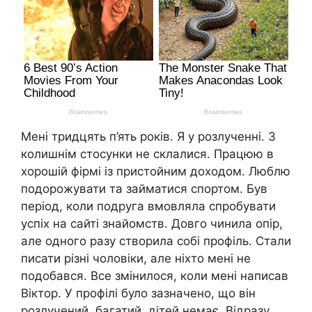
Мені тридцять п’ять років. Я у розлученні. З
колишнім стосунки не склалися. Працюю в
хорошій фірмі із пристойним доходом. Люблю
подорожувати та займатися спортом. Був
період, коли подруга вмовляла спробувати
успіх на сайті знайомств. Довго чинила опір,
але одного разу створила собі профіль. Стали
писати різні чоловіки, але ніхто мені не
подобався. Все змінилося, коли мені написав
Віктор. У профілі було зазначено, що він
розлучений, багатий, дітей немає. Відразу