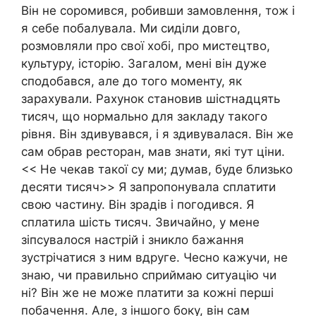
Він не соромився, робивши замовлення, тож і
я себе побалувала. Ми сиділи довго,
розмовляли про свої хобі, про мистецтво,
культуру, історію. Загалом, мені він дуже
сподобався, але до того моменту, як
зарахували. Рахунок становив шістнадцять
тисяч, що нормально для закладу такого
рівня. Він здивувався, і я здивувалася. Він же
сам обрав ресторан, мав знати, які тут ціни.
<< Не чекав такої су ми; думав, буде близько
десяти тисяч>> Я запропонувала сплатити
свою частину. Він зрадів і погодився. Я
сплатила шість тисяч. Звичайно, у мене
зіпсувалося настрій і зникло бажання
зустрічатися з ним вдруге. Чесно кажучи, не
знаю, чи правильно сприймаю ситуацію чи
ні? Він же не може платити за кожні перші
побачення. Але, з іншого боку, він сам