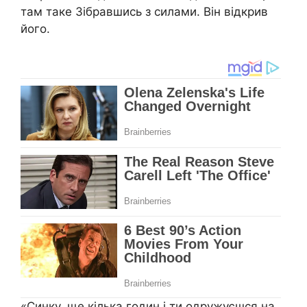
там таке Зібравшись з силами. Він відкрив
його.
«Синку, ще кілька годин і ти одружуєшся на