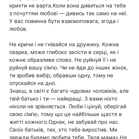
крихти не варта.Коли вона дивиться на тебе
з почуттям любові — дивись так само на неї.
У вас повинна бути взаємоповага, згода і
любов.
Не кричи і не гнівайся на дружину. Кожна
сварка, може глибоко засісти в серці, як і
кожне образливе слово. Не руйнуй її і не
руйнуй вашу сім’ю. Чи не йди до інших жінок,
ти зробив вибір, обравши одну, тому не
опускайся на дно.
Знаєш, в світі є багато чудових чоловіків, але
твій батько і ти — найкращі. З вами ніхто
ніколи не зрівняється. Люби і цінуй, оберігай
свою сім’ю, тому що це найбільше щастя в
житті кожного.Однак, не забувай про нас.
Своїх батьків, тих, хто тебе виростив. Ми
завжди будемо любити тебе. Твоя мама».На