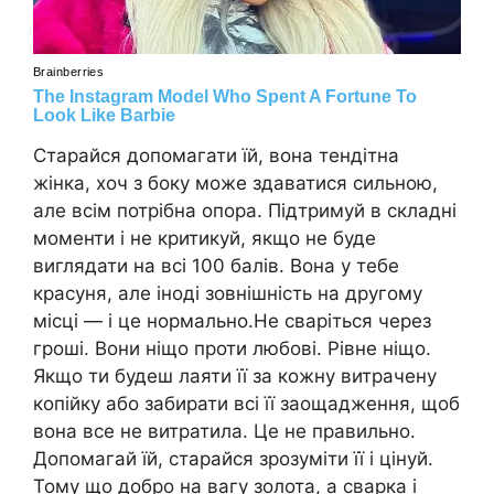
Старайся допомагати їй, вона тендітна
жінка, хоч з боку може здаватися сильною,
але всім потрібна опора. Підтримуй в складні
моменти і не критикуй, якщо не буде
виглядати на всі 100 балів. Вона у тебе
красуня, але іноді зовнішність на другому
місці — і це нормально.Не сваріться через
гроші. Вони ніщо проти любові. Рівне ніщо.
Якщо ти будеш лаяти її за кожну витрачену
копійку або забирати всі її заощадження, щоб
вона все не витратила. Це не правильно.
Допомагай їй, старайся зрозуміти її і цінуй.
Тому що добро на вагу золота, а сварка і