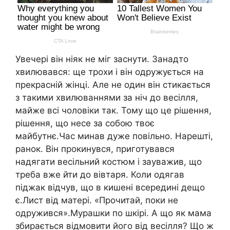
Увечері він ніяк не міг заснути. Занадто
хвилювався: ще трохи і він одружується на
прекрасній жінці. Але не один він стикається
з такими хвилюваннями за ніч до весілля,
майже всі чоловіки так. Тому що це рішення,
рішення, що несе за собою твоє
майбутнє.Час минав дуже повільно. Нарешті,
ранок. Він прокинувся, приготувався
надягати весільний костюм і зауважив, що
треба вже йти до вівтаря. Коли одягав
піджак відчув, що в кишені всередині дещо
є.Лист від матері. «Прочитай, поки не
одружився».Мурашки по шкірі. А що як мама
збирається відмовити його від весілля? Що ж