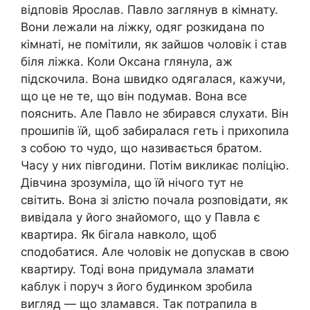
відповів Ярослав. Павло заглянув в кімнату.
Вони лежали на ліжку, одяг розкидана по
кімнаті, не помітили, як зайшов чоловік і став
біля ліжка. Коли Оксана глянула, аж
підскочила. Вона швидко одягалася, кажучи,
що це не те, що він подумав. Вона все
пояснить. Але Павло не збирався слухати. Він
прошипів їй, щоб забиралася геть і прихопила
з собою то чудо, що називається братом.
Часу у них півгодини. Потім викликає поліцію.
Дівчина зрозуміла, що їй нічого тут не
світить. Вона зі злістю почала розповідати, як
вивідала у його знайомого, що у Павла є
квартира. Як бігала навколо, щоб
сподобатися. Але чоловік не допускав в свою
квартиру. Тоді вона придумала зламати
каблук і поруч з його будинком зробила
вигляд — що зламався. Так потрапила в