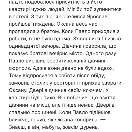
надто подобалося присутність в його
квартирі чужих людей. Міг би той зупинитися
в готелі. З тих пір, як оселився Ярослав,
пройшов тиждень. Оксана весь час
пропадала з братом. Коли Павло приходив з
роботи, їх не було вдома. З’являлися близько
одинадцятої вечора. Дівчина говорила, що
показує братові вечірнє місто. Одного разу
Павло вирішив зробити коханій дівчині
сюрприз. Адже вони давно не були вдвох.
Тому відпросився з роботи після обіду,
замовив столик у ресторані і приїхав забрати
Оксану. Двері відчинив своїм ключем. У
квартирі було тихо. Він побачив, що взуття
дівчини на місці, але її ніде немає. Двері в
спальню прочинені. Коли Павло підійшов
ближче, почув, як Оксана говорила. —
Знаєш, а він, мабуть, зовсім дурень.