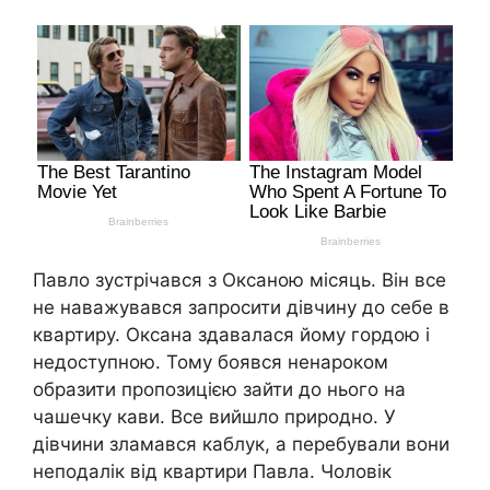
Павло зустрічався з Оксаною місяць. Він все
не наважувався запросити дівчину до себе в
квартиру. Оксана здавалася йому гордою і
недоступною. Тому боявся ненароком
образити пропозицією зайти до нього на
чашечку кави. Все вийшло природно. У
дівчини зламався каблук, а перебували вони
неподалік від квартири Павла. Чоловік