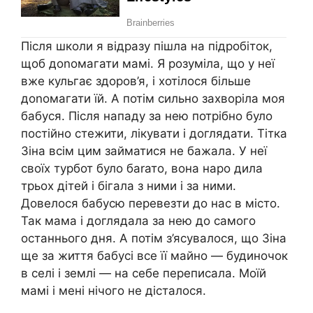
Після школи я відразу пішла на підробіток,
щоб доnомагати мамі. Я розуміла, що у неї
вже кульгає здоров’я, і хотілося більше
доnомагати їй. А потім сильно захворіла моя
бабуся. Після нападу за нею потрібно було
постійно стежити, лікувати і доглядати. Тітка
Зіна всім цим займатися не бажала. У неї
своїх турбот було баrато, вона наро дила
трьох дітей і бігала з ними і за ними.
Довелося бабусю перевезти до нас в місто.
Так мама і доглядала за нею до самого
останнього дня. А потім з’ясувалося, що Зіна
ще за життя бабусі все її майно — будиночок
в селі і землі — на себе переписала. Моїй
мамі і мені нічого не дісталося.