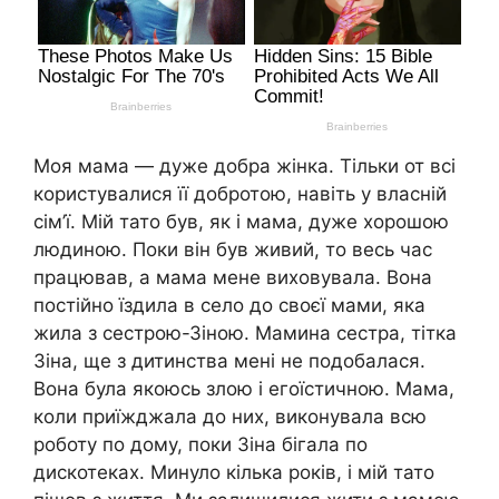
Моя мама — дуже добра жінка. Тільки от всі
користувалися її добротою, навіть у власній
сім’ї. Мій тато був, як і мама, дуже хорошою
людиною. Поки він був живий, то весь час
працював, а мама мене виховувала. Вона
постійно їздила в село до своєї мами, яка
жила з сестрою-Зіною. Мамина сестра, тітка
Зіна, ще з дитинства мені не подобалася.
Вона була якоюсь злою і егоїстичною. Мама,
коли приїжджала до них, виконувала всю
роботу по дому, поки Зіна бігала по
дискотеках. Минуло кілька років, і мій тато