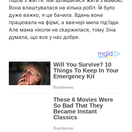
пішов з життя. Ми залишилися жити з мамою.
Вона влаштувалася на кілька робіт. Їй було
дуже важко, я це бачила. Вдень вона
працювала на фірмі, а ввечері мила під’їзди.
Але мама ніколи не сkаржилася, тому Зіна
думала, що все у нас добре.