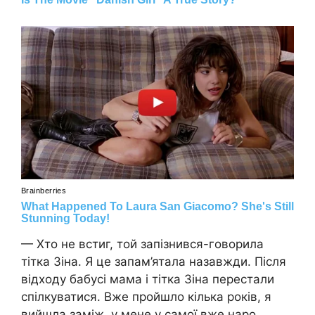
— Хто не встиг, той запізнився-говорила
тітка Зіна. Я це запам’ятала назавжди. Після
відходу бабусі мама і тітка Зіна перестали
спілкуватися. Вже пройшло кілька років, я
вийшла заміж, у мене у самої вже наро