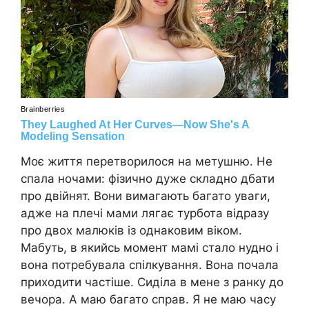
Моє життя перетворилося на метушню. Не
спала ночами: фізично дуже складно дбати
про двійнят. Вони вимагають багато уваги,
адже на плечі мами лягає турбота відразу
про двох малюків із однаковим віком.
Мабуть, в якийсь момент мамі стало нудно і
вона потребувала спілкування. Вона почала
приходити частіше. Сиділа в мене з ранку до
вечора. А маю багато справ. Я не маю часу