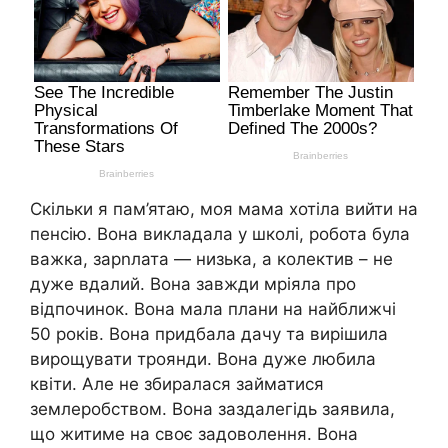
Скільки я пам’ятаю, моя мама хотіла вийти на
пенсію. Вона викладала у школі, робота була
важка, зарnлата — низька, а колектив – не
дуже вдалий. Вона завжди мріяла про
відпочинок. Вона мала плани на найближчі
50 років. Вона придбала дачу та вирішила
вирощувати троянди. Вона дуже любила
квіти. Але не збиралася займатися
землеробством. Вона заздалегідь заявила,
що житиме на своє задоволення. Вона