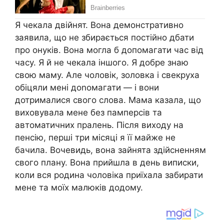
Я чекала двійнят. Вона демонстративно
заявила, що не збирається постійно дбати
про онуків. Вона могла б допомагати час від
часу. Я й не чекала іншого. Я добре знаю
свою маму. Але чоловік, золовка і свекруха
обіцяли мені доnомагати — і вони
дотрималися свого слова. Мама казала, що
виховувала мене без памперсів та
автоматичних пралень. Після виходу на
пенсію, перші три місяці я її майже не
бачила. Вочевидь, вона зайнята здійсненням
свого плану. Вона прийшла в день виписки,
коли вся родина чоловіка приїхала забирати
мене та моїх малюків додому.