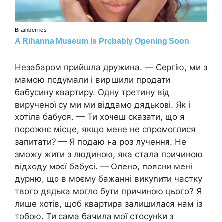
Незабаром прийшла дружина. — Сергію, ми з
мамою подумали і вирішили продати
бабусину квартиру. Одну третину від
вирученої су ми ми віддамо дядькові. Як і
хотіла бабуся. — Ти хочеш сказати, що я
порожнє місце, якщо мене не спромоглися
запитати? — Я подаю на роз лучення. Не
зможу жити з людиною, яка стала причиною
відходу моєї бабусі. — Олено, поясни мені
дурню, що в моєму бажанні викуnити частку
твого дядька могло бути причиною цього? Я
лише хотів, щоб квартира залишилася нам із
тобою. Ти сама бачила мої стосунkи з