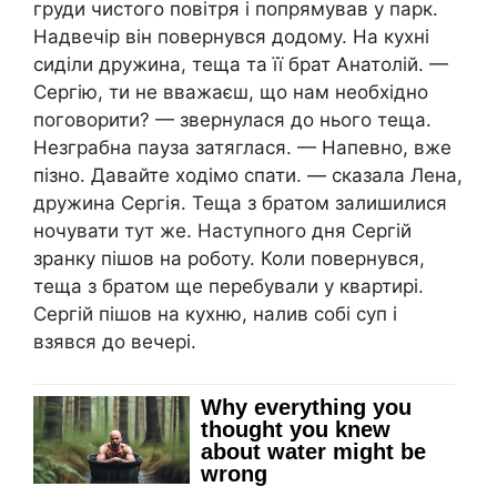
груди чистого повітря і попрямував у парк.
Надвечір він повернувся додому. На кухні
сиділи дружина, теща та її брат Анатолій. —
Сергію, ти не вважаєш, що нам необхідно
поговорити? — звернулася до нього теща.
Незграбна пауза затяглася. — Напевно, вже
пізно. Давайте ходімо спати. — сказала Лена,
дружина Сергія. Теща з братом залишилися
ночувати тут же. Наступного дня Сергій
зранку пішов на роботу. Коли повернувся,
теща з братом ще перебували у квартирі.
Сергій пішов на кухню, налив собі суп і
взявся до вечері.