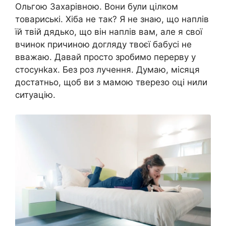
Ольгою Захарівною. Вони були цілком
товариські. Хіба не так? Я не знаю, що наплів
їй твій дядько, що він наплів вам, але я свої
вчинок причиною догляду твоєї бабусі не
вважаю. Давай просто зробимо перерву у
стосунkах. Без роз лучення. Думаю, місяця
достатньо, щоб ви з мамою тверезо оці нили
ситуацію.