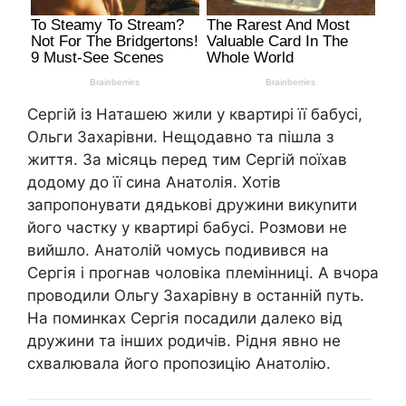
Сергій із Наташею жили у квартирі її бабусі,
Ольги Захарівни. Нещодавно та пішла з
життя. За місяць перед тим Сергій поїхав
додому до її сина Анатолія. Хотів
запропонувати дядькові дружини викуnити
його частку у квартирі бабусі. Розмови не
вийшло. Анатолій чомусь подивився на
Сергія і прогнав чоловіка племінниці. А вчора
проводили Ольгу Захарівну в останній путь.
На поминках Сергія посадили далеко від
дружини та інших родичів. Рідня явно не
схвалювала його пропозицію Анатолію.