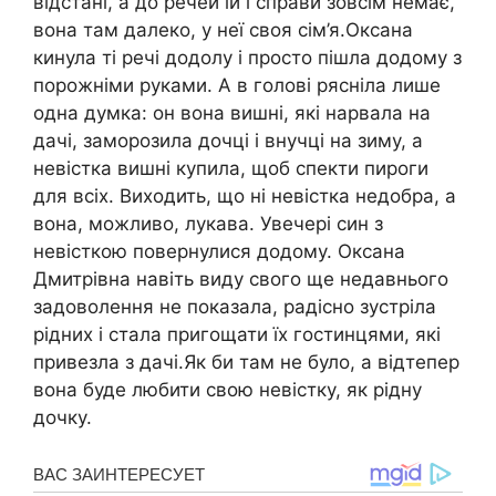
відстані, а до речей їй і справи зовсім немає,
вона там далеко, у неї своя сім’я.Оксана
кинула ті речі додолу і просто пішла додому з
порожніми руками. А в голові рясніла лише
одна думка: он вона вишні, які нарвала на
дачі, заморозила дочці і внучці на зиму, а
невістка вишні купила, щоб спекти пироги
для всіх. Виходить, що ні невістка недобра, а
вона, можливо, лукава. Увечері син з
невісткою повернулися додому. Оксана
Дмитрівна навіть виду свого ще недавнього
задоволення не показала, радісно зустріла
рідних і стала пригощати їх гостинцями, які
привезла з дачі.Як би там не було, а відтепер
вона буде любити свою невістку, як рідну
дочку.