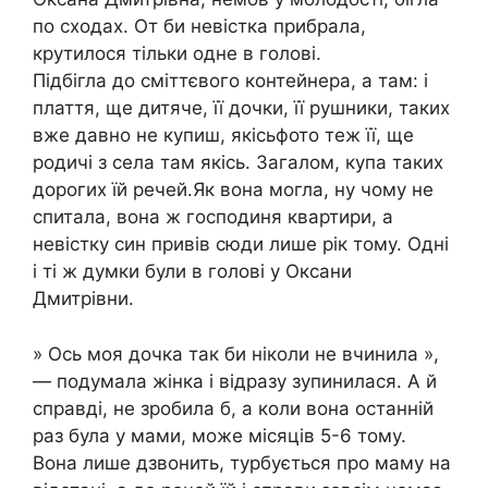
по сходах. От би невістка прибрала,
крутилося тільки одне в голові.
Підбігла до сміттєвого контейнера, а там: і
плаття, ще дитяче, її дочки, її рушники, таких
вже давно не купиш, якісьфото теж її, ще
родичі з села там якісь. Загалом, купа таких
дорогих їй речей.Як вона могла, ну чому не
спитала, вона ж господиня квартири, а
невістку син привів сюди лише рік тому. Одні
і ті ж думки були в голові у Оксани
Дмитрівни.
» Ось моя дочка так би ніколи не вчинила »,
— подумала жінка і відразу зупинилася. А й
справді, не зробила б, а коли вона останній
раз була у мами, може місяців 5-6 тому.
Вона лише дзвонить, турбується про маму на