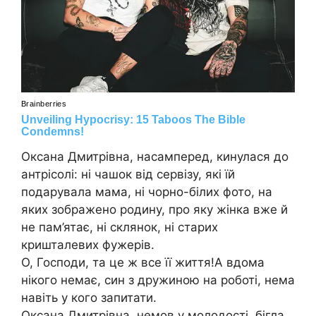
Оксана Дмитрівна, насамперед, кинулася до
антрісолі: ні чашок від сервізу, які їй
подарувала мама, ні чорно-білих фото, на
яких зображено родину, про яку жінка вже й
не пам’ятає, ні склянок, ні старих
кришталевих фужерів.
О, Господи, та це ж все її життя!А вдома
нікого немає, син з дружиною на роботі, нема
навіть у кого запитати.
Оксана Дмитрівна, немов у молодості, бігла