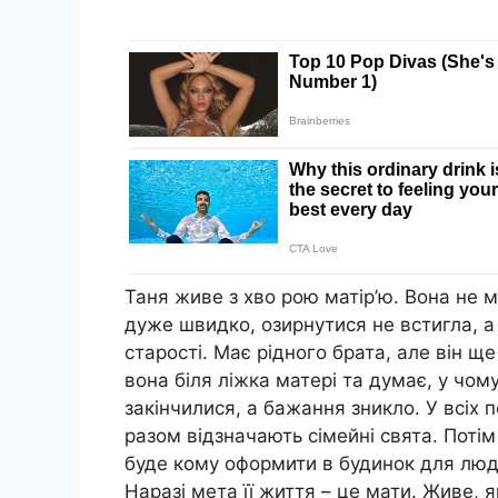
Таня живе з хво рою матір’ю. Вона не ма
дуже швидко, озирнутися не встигла, а
старості. Має рідного брата, але він ще
вона біля ліжка матері та думає, у чому
закінчилися, а бажання зникло. У всіх п
разом відзначають сімейні свята. Потім 
буде кому оформити в будинок для люде
Наразі мета її життя – це мати. Живе, 