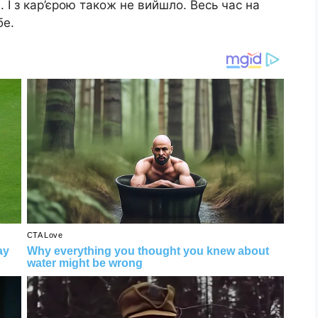
і. І з кар’єрою також не вийшло. Весь час на
бе.