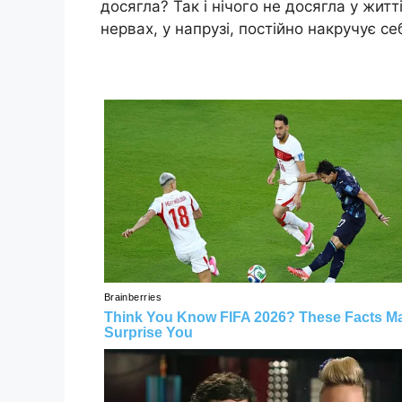
досягла? Так і нічого не досягла у житт
нервах, у напрузі, постійно накручує се