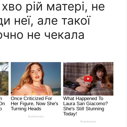
хво рій матері, не
и неї, але такої
точно не чекала