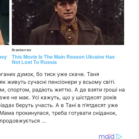
оганих думок, бо тиск уже скаче. Таня
к живуть сучасні пенсіонери у всьому світі.
, спортом, радіють життю. А де взяти rроші на
 вже не має. Усі кажуть, що у шістдесят років
іадах беруть участь. А в Тані в п’ятдесят уже
. Мама прокинулася, треба готувати сніданок,
я nродовжується …