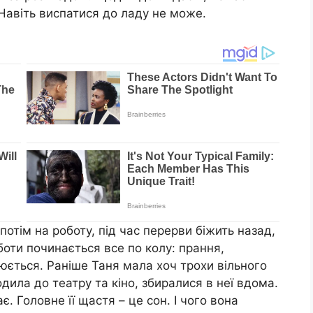
. Навіть виспатися до ладу не може.
 потім на роботу, під час перерви біжить назад,
оботи починається все по колу: прання,
нюється. Раніше Таня мала хоч трохи вільного
одила до театру та кіно, збиралися в неї вдома.
ає. Головне її щастя – це сон. І чого вона