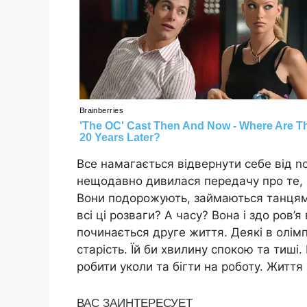
Все намагається відвернути себе від n
нещодавно дивилася передачу про те, я
Вони подорожують, займаються танцями
всі ці розваги? А часу? Вона і здо ров’я
починається друге життя. Деякі в олімп
старість. Їй би хвилину спокою та тиші
робити уколи та бігти на роботу. Житт