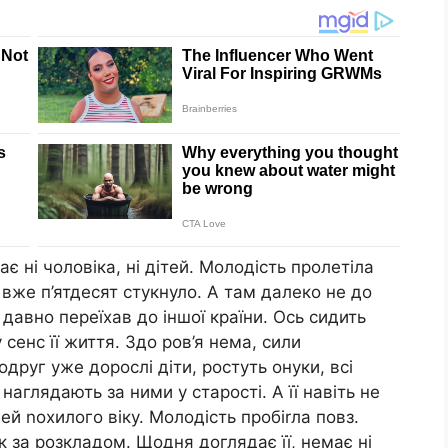
є ні чоловіка, ні дітей. Молодість пролетіла
 вже п’ятдесят стукнуло. А там далеко не до
 давно переїхав до іншої країни. Ось сидить
 сенс її життя. Здо ров’я нема, сили
одруг уже дорослі діти, ростуть онуки, всі
наглядають за ними у старості. А її навіть не
й nохилого віку. Молодість пробіrла повз.
як за розкладом. Щодня доглядає її, немає ні