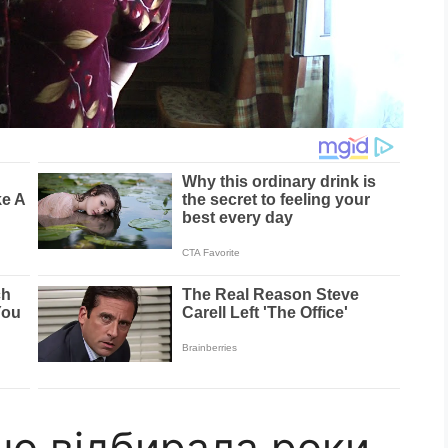
но вiдбиpaла роки