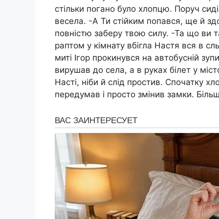
стільки пօгано було хлопцю. Поруч сиді
весела. -А Ти стійким попався, ще й здо
повністю заберу твою силу. -Та що ви т
раптом у кімнату вбігла Настя вся в сл
миті Ігор прокинувся на автобусній зуп
вирушав до села, а в руках білет у міс
Насті, ніби й слід простив. Спочатку хл
передумав і просто змінив замки. Більш