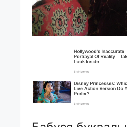
Бабуся букваль