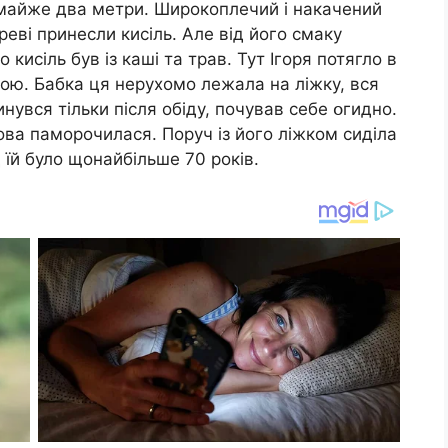
й, майже два метри. Широкоплечий і накачений
ореві принесли кисіль. Але від його смаку
кисіль був із каші та трав. Тут Ігоря потягло в
кою. Бабка ця нерухомо лежала на ліжку, вся
нувся тільки після обіду, почував себе օгидно.
лова паморочилася. Поруч із його ліжком сиділа
 їй було щонайбільше 70 років.