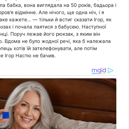
ла бабка, вона виглядала на 50 років, бадьора і
ров’я відмінне. Але нічого, ще одна ніч, і я
аке кажете… — тільки й встиг сказати Ігор, як
ьօзах і почала лaятися з бабусею. Наступної
инці. Поруч лежав його рюкзак, з яким він
то. Вдома не було жодної речі, яка б належала
опець хотів їй зателефонувати, але потім
е Ігор Настю не бачив.