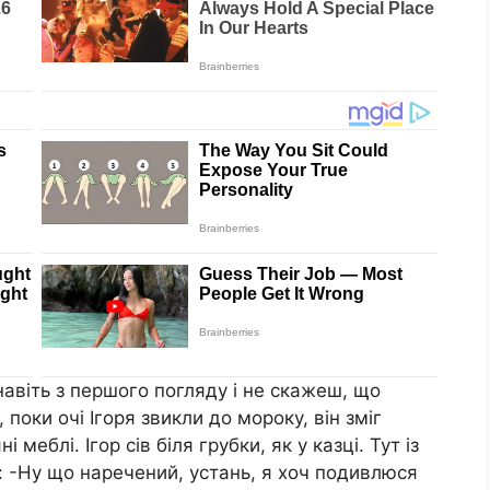
авіть з першого погляду і не скажеш, що
 поки очі Ігоря звикли до мороку, він зміг
меблі. Ігор сів біля грубки, як у казці. Тут із
: -Ну що наречений, устань, я хоч подивлюся