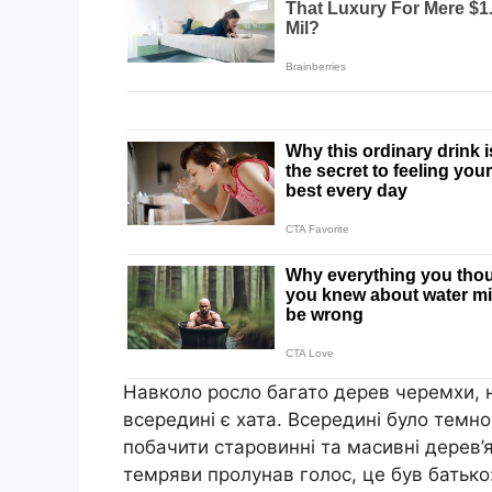
Навколо росло багато дерев черемхи, н
всередині є хата. Всередині було темно,
побачити стapoвинні та масивні дерев’яні 
темряви пролунав голос, це був батько