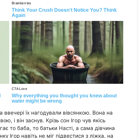
 а ввечері їх нагодували вівсянкою. Вона на
ю, і він заснув. Крізь сон Ігор чув якісь
гає то баба, то батьки Насті, а сама дівчина
ку Ігор навіть не міг підвестися з ліжка, на