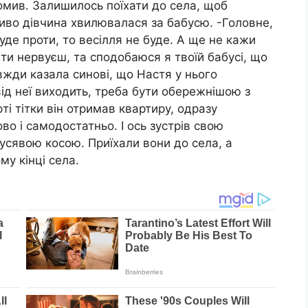
йомив. Залишилось поїхати до села, щоб
иво дівчина хвилювалася за бабусю. -Головне,
уде проти, то весілля не буде. А ще не кажи
и нервуєш, та сподобаюся я твоїй бабусі, що
жди казала синові, що Настя у нього
від неї виходить, треба бути обережнішою з
ті тітки він отримав квартиру, одразу
о і самодостатньо. І ось зустрів свою
усявою косою. Приїхали вони до села, а
му кінці села.