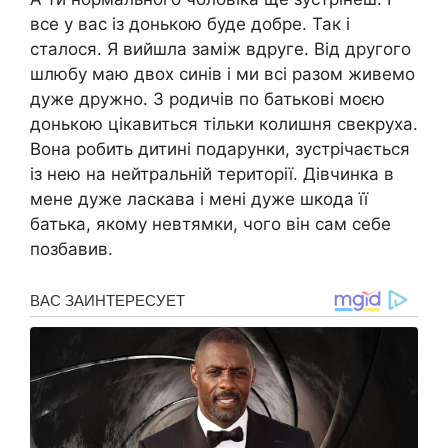
все у вас із донькою буде добре. Так і
сталося. Я вийшла заміж вдруге. Від другого
шлюбу маю двох синів і ми всі разом живемо
дуже дружно. З родичів по батькові моєю
донькою цікавиться тільки колишня свекруха.
Вона робить дитині подарунки, зустрічається
із нею на нейтральній території. Дівчинка в
мене дуже ласкава і мені дуже шкода її
батька, якому невтямки, чого він сам себе
позбавив.