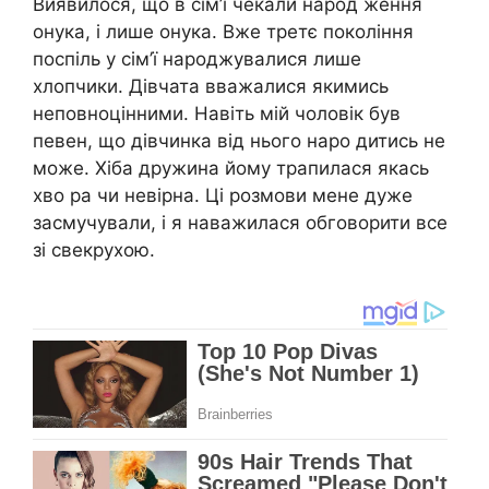
Виявилося, що в сім’ї чекали народ ження
онука, і лише онука. Вже третє покоління
поспіль у сім’ї народжувалися лише
хлопчики. Дівчата вважалися якимись
неповноцінними. Навіть мій чоловік був
певен, що дівчинка від нього наро дитись не
може. Хіба дружина йому трапилася якась
хво ра чи невірна. Ці розмови мене дуже
засмучували, і я наважилася обговорити все
зі свекрухою.