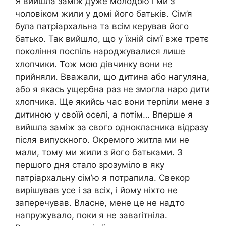
Я вийшла заміж дуже молодою і ми з
чоловіком жили у домі його батьків. Сім’я
була патріархальна та всім керував його
батько. Так вийшло, що у їхній сім’ї вже третє
покоління поспіль народжувалися лише
хлопчики. Тож мою дівчинку вони не
прийняли. Вважали, що дитина або нагуляна,
або я якась ущербна раз не змогла наро дити
хлопчика. Ще якийсь час вони терпіли мене з
дитиною у своїй оселі, а потім… Вперше я
вийшла заміж за свого однокласника відразу
після випускного. Окремого житла ми не
мали, тому ми жили з його батьками. З
першого дня стало зрозуміло в яку
патріархальну сім’ю я потрапила. Свекор
вирішував усе і за всіх, і йому ніхто не
заперечував. Власне, мене це не надто
напружувало, поки я не заваrітніла.