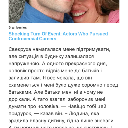
Свекруха намагалася мене підтримувати,
але ситуація в будинку залишалася
напруженою. А одного прекрасного дня,
чоловік просто відвіз мене до батьків і
залишив там. Я все чекала, що він
схаменеться і мені було дуже соромно перед
батьками. Але батьки мені ні в чому не
дорікали. А тато взагалі заборонив мені
думати про чоловіка. — Навіщо тобі цей
придурок, — казав він. – Людина, яка
зрадила власну дитину, гідна лише зневаги.
А ти нормального чоловіка ще зустрінеш. І