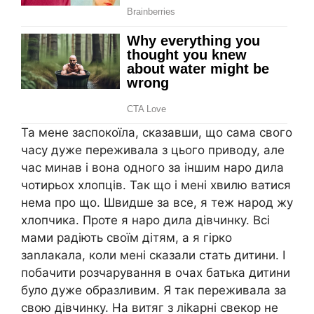
Та мене заспокоїла, сказавши, що сама свого
часу дуже переживала з цього приводу, але
час минав і вона одного за іншим наро дила
чотирьох хлопців. Так що і мені хвилю ватися
нема про що. Швидше за все, я теж народ жу
хлопчика. Проте я наро дила дівчинку. Всі
мами радіють своїм дітям, а я гірко
заnлакала, коли мені сказали стать дитини. І
побачити розчарування в очах батька дитини
було дуже образливим. Я так переживала за
свою дівчинку. На витяг з ліkарні свекор не