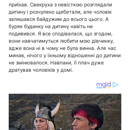
приїхав. Свекруха з невісткою розглядали
дитину і розчулено щебетали, але чоловік
залишався байдужим до всього цього. А
буряк будинку на дитину навіть не
подивився. Я все сподівалася, що згодом,
вони навчатимуться любити мою дівчинку,
адже вона ні в чому не була винна. Але час
минав, нічого у їхньому відношенні до дитини
не змінювалося. Навпаки, її плач дуже
дратував чоловіків у домі.