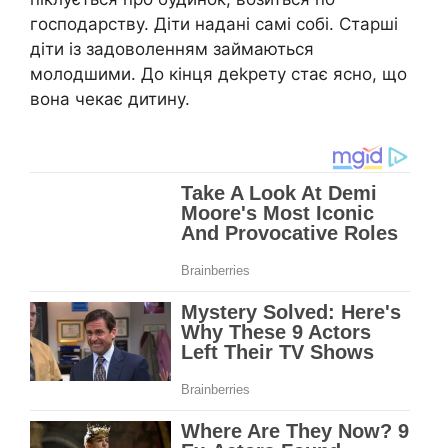
господарству. Діти надані самі собі. Старші
діти із задоволенням займаються
молодшими. До кінця деkрету стає ясно, що
вона чекає дитину.