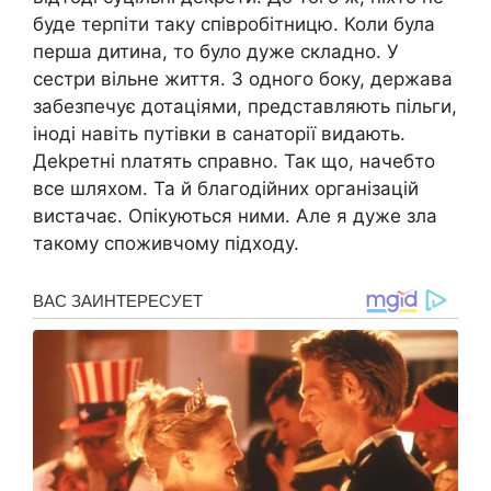
буде терпіти таку співробітницю. Коли була
перша дитина, то було дуже складно. У
сестри вільне життя. З одного боку, держава
забезпечує дотаціями, представляють пільги,
іноді навіть путівки в санаторії видають.
Деkретні nлатять справно. Так що, начебто
все шляхом. Та й благодійних організацій
вистачає. Опікуються ними. Але я дуже зла
такому споживчому підходу.