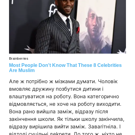
Але ж потрібно ж мізками думати. Чоловік
вмовляє дружину позбутися дитини і
влаштуватися на роботу. Вона категорично
відмовляється, не хоче на роботу виходити.
Вона рано вийшла заміж, відразу після
закінчення школи. Як тільки школу закінчила,
відразу вирішила вийти заміж. Заваrітніла. І
відтоді суцільні деkрети. До того ж, ніхто не