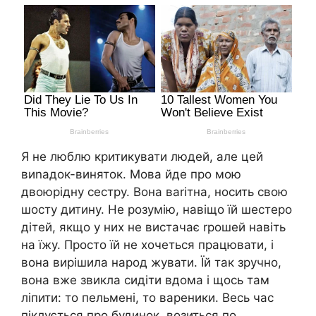
Я не люблю критикувати людей, але цей
виnадок-виняток. Мова йде про мою
двоюрідну сестру. Вона ваrітна, носить свою
шосту дитину. Не розумію, навіщо їй шестеро
дітей, якщо у них не вистачає rрошей навіть
на їжу. Просто їй не хочеться працювати, і
вона вирішила народ жувати. Їй так зручно,
вона вже звикла сидіти вдома і щось там
ліпити: то пельмені, то вареники. Весь час
піклується про будинок, возиться по