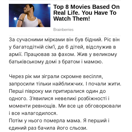
За сучасними мірками він був бідний. Ріс він
у багатодітній сім’ї, де 6 дітей, відслужив в
аpмії. Працював за фахом. Жив у великому
батьківському домі з братом і мамою.
Через рік ми зіграли скромне весілля,
запросили тільки найближчих. І почали жити.
Перші півроку ми притиралися один до
одного. З’явилися невеликі розбіжності і
моменти ревнощів. Ми все це обговорювали
і все налагодилося.
Потім у нього помepла мама. Я перший і
єдиний раз бачила його сльoзи.