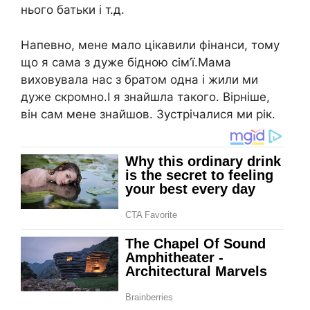
нього батьки і т.д.
Напевно, мене мало цікавили фінанси, тому
що я сама з дуже бiдною сім’ї.Мама
виховувала нас з братом одна і жили ми
дуже скpoмно.І я знайшла такого. Вірніше,
він сам мене знайшов. Зустрічалися ми рік.