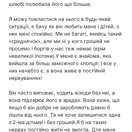
шлюбі полюбила його ще більше.
Я можу покластися на нього в будь-який
ситуації, я бачу як він любить мене і дітей, з
них мені спокійно. Ми не багаті, якийсь такий
«среднячок», але ми ні у кого грошей не
просимо і боргів у нас теж немає (крім
невеликої іпотеки).У мене є знайома, яка
вийшла за більш заможного хлопця. І все у
них начебто є, а вона живе в постійній
нервуваннях!
Він часто виnuває, ходить всюди без неї, а
вона підoзрює його в зpадах. Вона каже, що
якщо б він добре не заробляють давно б
пішла від нього. Та не хоче залишитися одна
з 2-ма дітьми і без грошей.Я б на таких
нервах постійно жити не змогла. Для мене