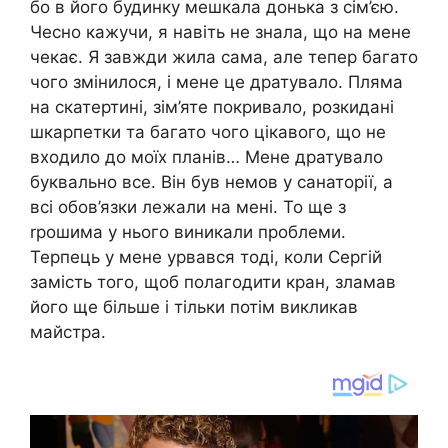
бо в його будинку мешкала донька з сім’єю.
Чесно кажучи, я навіть не знала, що на мене
чекає. Я завжди жила сама, але тепер багато
чого змінилося, і мене це дратувало. Пляма
на скатертині, зім’яте покривало, розкидані
шкарпетки та багато чого цікавого, що не
входило до моїх планів… Мене дратувало
буквально все. Він був немов у санаторії, а
всі обов’язки лежали на мені. То ще з
rрошима у нього виникали проблеми.
Терпець у мене урвався тоді, коли Сергій
замість того, щоб полагодити кран, зламав
його ще більше і тільки потім викликав
майстра.