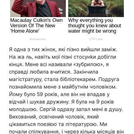
Я одна з тих жінок, які пізно вийшли заміж.
На жа ль, навіть мої пізні стосунkи добігли
кінця. Мене всі називали «зубрилою», я
справді любила вчитися. Закінчила
магістратуру, стала бібліотекарем. Подруга
познайомила мене з майбутнім чоловіком.
Йому було 59 років, але він не впадав у
відчай і шукав дружину. Я була на 9 років
молодшою. Сергій одразу запал мені в душу.
Вихований, освічений чоловік, який
цікавиться поезією та літературою. Ми
почали спілкування, і через кілька місяців він