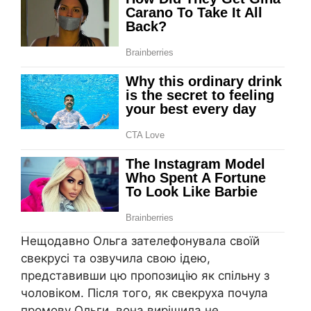
Нещодавно Ольга зателефонувала своїй
свекрусі та озвучила свою ідею,
представивши цю пропозицію як спільну з
чоловіком. Після того, як свекруха почула
промову Ольги, вона вирішила не