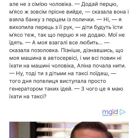
але не з сім’єю чоловіка. — Додай перцю,
м’ясо ж зовсім прісне вийде, — сказала вона і
взяла банку з перцем із полички. — Ні, — я
вихопила перець з її рук, — діти будуть їсти
м’ясо теж, так що перцю я не додаю. Мої не
їдять. — А моя взагалі все любить… —
сказала позоловка. Пізніше, дізнавшись, що
моя машина в автосервісі, і ми всі повин ні
їхати на машині чоловіка, Аліна почала нити.
— Ну, тоді ти з дітьми на таксі поїдеш, —
того дня попелиця виступала просто
генератором таких ідей. — З чого це я маю
їхати на таксі?