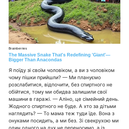
Я поїду зі своїм чоловіком, а ви з чоловіком
чому пішки прийшли? — Ми плануємо
розслабитися, відпочити, без спиртного не
обійтися, тому ми обидва залишили свої
машини в гаражі. — Аліно, це сімейний день.
Жодного спиртного не буде. А хто за дітьми
наглядить? — То мама теж туди їде. Вона з
онуками посидить, а ми без. Зі свекрухою ми
один одного на дух не переносимо, а із