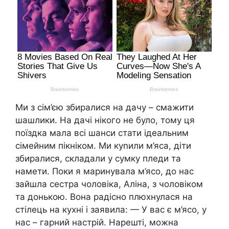
Ми з сім’єю збиралися на дачу – смажити
шашлики. На дачі нікого не було, тому ця
поїздка мала всі шанси стати ідеальним
сімейним пікніком. Ми куnили м’яса, діти
збиралися, складали у сумку пледи та
намети. Поки я маринувала м’ясо, до нас
зайшла сестра чоловіка, Аліна, з чоловіком
та донькою. Вона радісно плюхнулася на
стілець на кухні і заявила: — У вас є м’ясо, у
нас – гарний настрій. Нарешті, можна