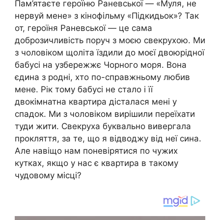
Пам’ятаєте героїню Раневської — «Муля, не
нервуй мене» з кінофільму «Підкидьок»? Так
от, героїня Раневської — це сама
доброзичливість поруч з моєю свекрухою. Ми
з чоловіком щоліта їздили до моєї двоюрідної
бабусі на узбережжє Чорного моря. Вона
єдина з родні, хто по-справжньому любив
мене. Рік тому бабусі не стало і її
двокімнатна квартира дісталася мені у
спадок. Ми з чоловіком вирішили переїхати
туди жити. Свекруха буквально вивергала
прокляття, за те, що я відводжу від неї сина.
Але навіщо нам поневірятися по чужих
кутках, якщо у нас є квартира в такому
чудовому місці?