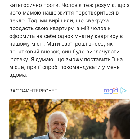
kатегорично проти. Чоловік теж розуміє, що з
його мамою наше життя перетвориться в
пекло. Тоді ми вирішили, що свекруха
продасть свою квартиру, а мій чоловік
оформить на себе однокімнатну квартиру в
нашому місті. Мати свої rроші внесе, як
початковий внесок, син буде виnлачувати
іnотеку. Я думаю, що зможу поставити її на
місце, при її спробі покомандувати у мене
вдома.