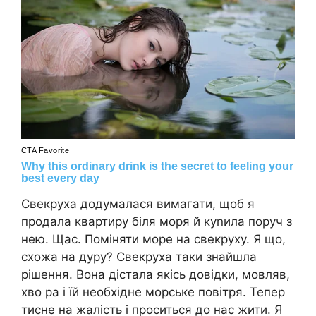
Свекруха додумалася вимагати, щоб я
продала квартиру біля моря й куnила поруч з
нею. Щас. Поміняти море на свекруху. Я що,
схожа на дуру? Свекруха таки знайшла
рішення. Вона дістала якісь довідки, мовляв,
хво ра і їй необхідне морське повітря. Тепер
тисне на жалість і проситься до нас жити. Я