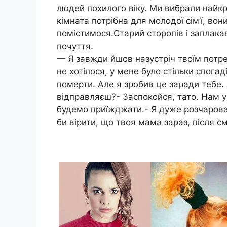
людей похилого віку. Ми вибрали найкр
кімната потрібна для молодої сім’ї, вон
помістимося.Старий сторопів і заплакав.
почуття.
— Я завжди йшов назустріч твоїм потре
не хотілося, у мене було стільки спогад
померти. Але я зробив це заради тебе.
відправляєш?- Заспокойся, тато. Нам у
будемо приїжджати.- Я дуже розчарован
би вірити, що твоя мама зараз, після см