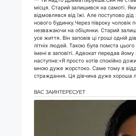
— Ти надто драматізіруешь.Син не став
місця. Старий залишився на самоті. Яки
відмовлявся від їжі. Але поступово дід
нового будинку.Через півроку чоловік п
незважаючи на обіцянки. Старий залиш
усе життя. Він заповів ці гроші одній д
літніх людей. Такою була помста цього
імені в заповіті. Адвокат передав йому
наступне:»Я просто хотів спокійно дожит
мною дуже жорстоко. Саме тому я віддав
страждання. Ця дівчина дуже хороша л