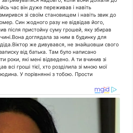
 затримуватися надовго, коли вони доїхали до
йсь час він дуже переживав і навіть
 змирився зі своїм становищем і навіть звик до
омер. Син жодного разу не відвідав його,
ив після пристойну суму грошей, яку збирав
івчині.Вона доглядала за ним в будинку для
 діда.Віктор же дивувався, не знайшовши свого
 записку від батька. Там було написано
и роки, які мені відведено. А ти вчинив зі
 всі гроші тієї, хто розділила зі мною мої
юдина. У порівнянні з тобою. Прости