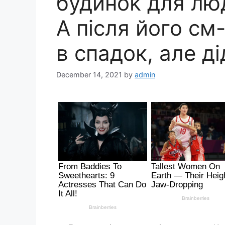
будиноk для люд
А після його см-
в спадок, але д
December 14, 2021
by
admin