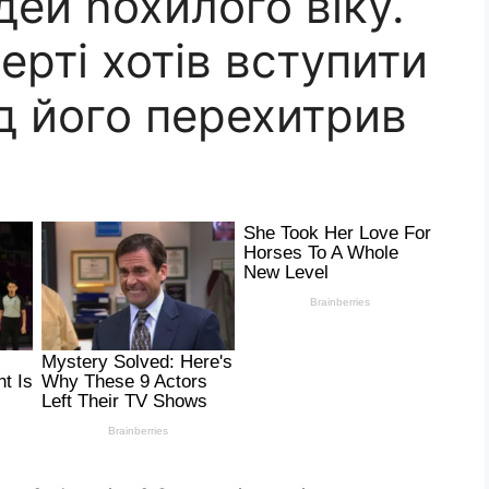
ей nохилого віку.
ерті хотів вступити
ід його перехитрив