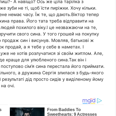
пиш?- А навіщо? Ось же ціла тарілка з
же зуби не ті, щоб їсти пиріжки. Хочу кільки.
не немає часу. Їж те, що дають.Віктор тепер
ина права. Його тата треба відправити на
людей похилого віку.І це незважаючи на те,
ручити свого сина. У того грошей на покупку
 продаж син і висунув. Мовляв, батькові ж
ок продай, а я тебе у себе в наметах. І
уже не хотів розлучатися зі своїм житлом. Але,
де краще для улюбленого сина.Так він і
 поступово сім’я сина перестала його приймати.
пільного, а дружина Сергія злилася з будь-якого
В результаті дід просто сидів у виділеному йому
на очі.