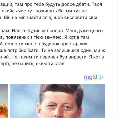
ащий, там про тебе будуть добре дбати. Твоя
и якийсь час тут поживуть.Всі ми тут не
 Він не міг знайти слів, щоб висловити свої
бам. Навіть будинок продав. Мені дуже цього
ів, пов’язаних з тією землею. Я хотів там
 А тепер ти мене в будинок престарілих
же потрібно їхати. Ти не залишишся один, ми ж
ий. Не таким ти повинен був вирости. Я хотів
ерті, не бачить, яким ти став.