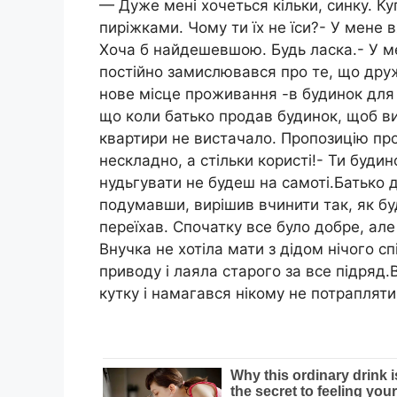
— Дуже мені хочеться кільки, синку. Ку
пиріжками. Чому ти їх не їси?- У мене в
Хоча б найдешевшою. Будь ласка.- У ме
постійно замислювався про те, що друж
нове місце проживання -в будинок для 
що коли батько продав будинок, щоб ви
квартири не вистачало. Пропозицію про
нескладно, а стільки користі!- Ти будин
нудьгувати не будеш на самоті.Батько д
подумавши, вирішив вчинити так, як бу
переїхав. Спочатку все було добре, але
Внучка не хотіла мати з дідом нічого с
приводу і лаяла старого за все підряд.
кутку і намагався нікому не потрапляти 