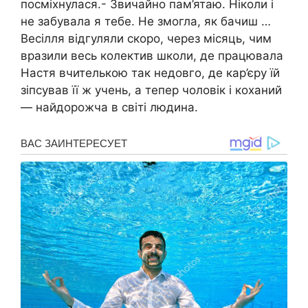
посміхнулася.- Звичайно пам’ятаю. Ніколи і
не забувала я тебе. Не змогла, як бачиш …
Весілля відгуляли скоро, через місяць, чим
вразили весь колектив школи, де працювала
Настя вчителькою так недовго, де кар’єру їй
зіпсував її ж учень, а тепер чоловік і коханий
— найдорожча в світі людина.