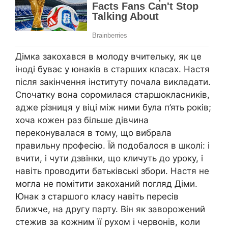
Дімка закохався в молоду вчительку, як це
іноді буває у юнаків в старших класах. Настя
після закінчення інституту почала викладати.
Спочатку вона соромилася старшокласників,
адже різниця у віці між ними була п’ять років;
хоча кожен раз більше дівчина
переконувалася в тому, що вибрала
правильну професію. Їй подобалося в школі: і
вчити, і чути дзвінки, що кличуть до уроку, і
навіть проводити батьківські збори. Настя не
могла не помітити закоханий погляд Діми.
Юнак з старшого класу навіть пересів
ближче, на другу парту. Він як заворожений
стежив за кожним її рухом і червонів, коли