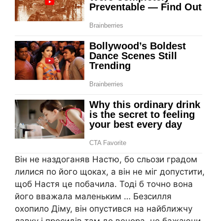
Він не наздоганяв Настю, бо сльози градом
лилися по його щоках, а він не міг допустити,
щоб Настя це побачила. Тоді б точно вона
його вважала маленьким … Безсилля
охопило Діму, він опустився на найближчу
лавку і просидів там до вечора, не бажаючи