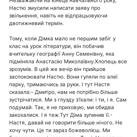
Незважаючи на кінець навчального року,
Настю змусили написати заяву про
звільнення, навіть не відпрацьовуючи
двотижневий термін.
Тому, коли Дімка мало не першим забіг у
клас на урок літератури, він побачив
вчительку географії Анну Семенівну, яка
підміняла Анастасію Миколаївну.Хлопець все
зрозумів. В цей же вечір він прийшов
заспокоювати Настю. Вони гуляли по алеї
парку, тримаючись за руки. І тут Настя
сказала:- Дмитро, нам не потрібно більше
зустрічатися. Ми з глузду з’їхали: і ти, і я. Сам
подумай. Так, я не приховую, ми обидва
закохалися. І я теж.Тут Діма зупинив її.-
Настя, давай не говорити більше нічого. Не
хочу чути. Це ти зараз божеволієш. Ми