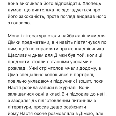
вона викликала його відповідати. Хлопець
думав, що вчителька не здогадується про
його закоханість, проте погляд видавав його
з головою.
Мова і література стали найбажанішими для
Дімки предметами, він навіть підтягнувся по
ним, щоб не справляти враження двієчника.
Щасливим днем для Дімки був той, коли ці
предмети стояли останніми уроками в
розкладі. Учні стрімголов мчали додому, а
Діма спеціально копошився в портфелі,
повільно укладаючи підручник і зошит, поки
Настя робила записи в журналі. Вони
залишалися одні в класі.Він підходив до неї і,
з заздалегідь підготовленим питанням з
літератури, просив дещо роз’яснити
йому.Настя охоче розмовляла з Дімою, але