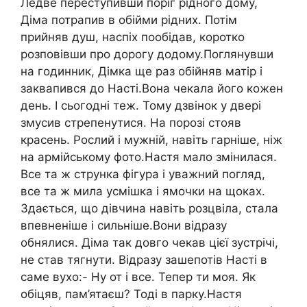
Ледве переступивши поріг рідного дому,
Діма потрапив в обійми рідних. Потім
прийняв душ, наспіх пообідав, коротко
розповівши про дорогу додому.Поглянувши
на годинник, Дімка ще раз обійняв матір і
заквапився до Насті.Вона чекала його кожен
день. І сьогодні теж. Тому дзвінок у двері
змусив стрепенутися. На порозі стояв
красень. Рослий і мужній, навіть гарніше, ніж
на армійському фото.Настя мало змінилася.
Все та ж струнка фігура і уважний погляд,
все та ж мила усмішка і ямочки на щоках.
Здається, що дівчина навіть розцвіла, стала
впевненіше і сильніше.Вони відразу
обнялися. Діма так довго чекав цієї зустрічі,
не став тягнути. Відразу зашепотів Насті в
саме вухо:- Ну от і все. Тепер ти моя. Як
обіцяв, пам’ятаєш? Тоді в парку.Настя