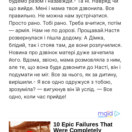
будемо разом і назавжди.- Та ні. Навряд чи
що вийде. Мені і мама твоя дзвонила. Все
правильно. Не можна нам зустрічатися.
Просто рано. Тобі рано. Треба вчитися, потім
— армія. Нам не по дорозі. Прощавай.Настя
розвернулася і пішла додому. А Дімка,
блідий, так і стояв там, де вони розлучилися.
Новина про дзвінок матері дуже зачепила
його. Вдома, звісно, мама розмовляла з ним,
але те, що вона буде дзвонити до Насті, він і
подумати не міг. Все за нього, як за дитину,
вирішили.- Я все одно одружуся з тобою,
зрозуміла? — вигукнув він їй услід. — Все
одно, коли час прийде!