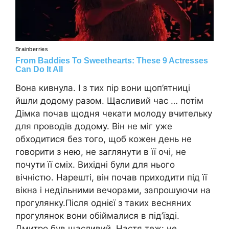
Вона кивнула. І з тих пір вони щоп’ятниці
йшли додому разом. Щасливий час … потім
Дімка почав щодня чекати молоду вчительку
для проводів додому. Він не міг уже
обходитися без того, щоб кожен день не
говорити з нею, не заглянути в її очі, не
почути її сміх. Вихідні були для нього
вічністю. Нарешті, він почав приходити під її
вікна і недільними вечорами, запрошуючи на
прогулянку.Після однієї з таких весняних
прогулянок вони обіймалися в під’їзді.
Дмитро був щасливий, Настя теж: не