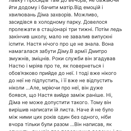
йти додому і бачити матір.Від емоцій і
хвилювань Діма захворів. Можливо,
засидівся в холодному парку. Довелося
пролежати в стаціонарі три тижні. Потім ледь
закінчив школу, мало не завалив випускні
іспити. Настя нічого про це не знала. Вона
намагалася забути Діму.В армії Дмитро
змужнів, зміцнів. Роки служби він згадував
Настю і мріяв про те, як повернеться і
обов’язково прийде до неї. І тоді вже нікого
до неї не підпустить, і її вже не відпустить
ніколи …Але, мріючи про неї, він дуже
боявся, що Настя вийде заміж раніше. Ні,
Діма не може допустити такого. Тому він
вирішив написати їй листа. Наче й не було
між ними цих років один без одного, ніби
вчора тільки були разом …Він написав, як