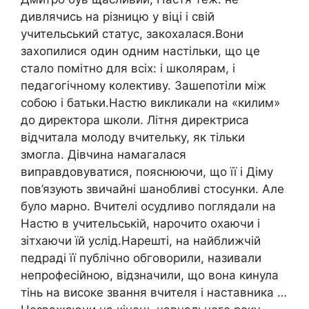
дивлячись на різницю у віці і свій
учительський статус, закохалася.Вони
захопилися один одним настільки, що це
стало помітно для всіх: і школярам, і
педагогічному колективу. Зашепотіли між
собою і батьки.Настю викликали на «килим»
до директора школи. Літня директриса
відчитала молоду вчительку, як тільки
змогла. Дівчина намагалася
виправдовуватися, пояснюючи, що її і Діму
пов’язують звичайні шанобливі стосунки. Але
було марно. Вчителі осудливо поглядали на
Настю в учительській, нарочито охаючи і
зітхаючи їй услід.Нарешті, на найближчій
педраді її публічно обговорили, називали
непрофесійною, відзначили, що вона кинула
тінь на високе звання вчителя і наставника …