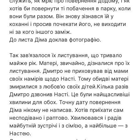
служить, як мріє про повернення додому, і як
хотів би повернути ті побачення в парку, коли
вони були разом. Він знову зізнався їй у
коханні і просив почекати його, не виходити
ні за кого іншого заміж.
До листа Діма доклав фотографію.
Так зав’язалося їх листування, що тривало
майже рік. Матері, звичайно, дізналися про їх
листування. Дмитро не приховував від мами
своїх намірів щодо Насті. Тому обидві матері
змирилися з любов’ю своїх дітей.Кілька разів
Дмитро дзвонив Насті. Це були найщасливіші
хвилини для обох. Точну дату повернення
Діма нікому не написав. Хотів приїхати сам
несподівано і раптово. Хвилювався і радів
майбутній зустрічі і з сім’єю, а найбільше — з
Настею.