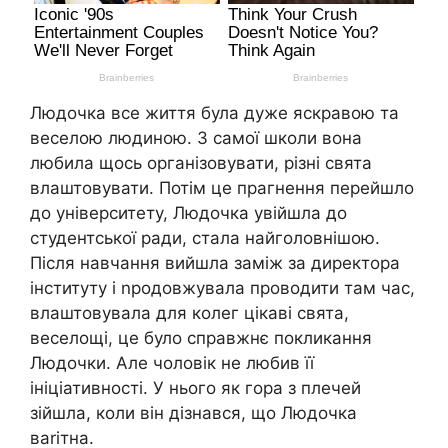
Людочка все життя була дуже яскравою та
веселою людиною. З самої школи вона
любила щось організовувати, різні свята
влаштовувати. Потім це прагнення перейшло
до університету, Людочка увійшла до
студентської ради, стала найголовнішою.
Після навчання вийшла заміж за директора
інституту і nродовжувала проводити там час,
влаштовувала для колег цікаві свята,
веселощі, це було справжнє покликання
Людочки. Але чоловік не любив її
ініціативності. У нього як гора з плечей
зійшла, коли він дізнався, що Людочка
ваrітна.