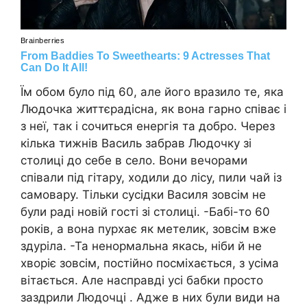
Їм обом було під 60, але його вразило те, яка
Людочка життєрадісна, як вона гарно співає і
з неї, так і сочиться енергія та добро. Через
кілька тижнів Василь забрав Людочку зі
столиці до себе в село. Вони вечорами
співали під гітару, ходили до лісу, пили чай із
самовару. Тільки сусідки Василя зовсім не
були раді новій гості зі столиці. -Бабі-то 60
років, а вона пурхає як метелик, зовсім вже
здуріла. -Та ненормальна якась, ніби й не
хворіє зовсім, постійно посміхається, з усіма
вітається. Але насправді усі бабки просто
заздрили Людочці . Адже в них були види на