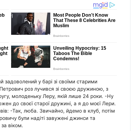
ий задоволений у барі зі своїми старими
Петрович роз лучився зі своєю дружиною, з
ругу, молоденьку Леру, якій лише 24 роки. -Ну
жен до своєї старої дружині, а я до моєї Лери.
ів: -Так, люба. Звичайно, йдемо в клуб, потім
ровичу були надіті завужені джинси та
за віком.