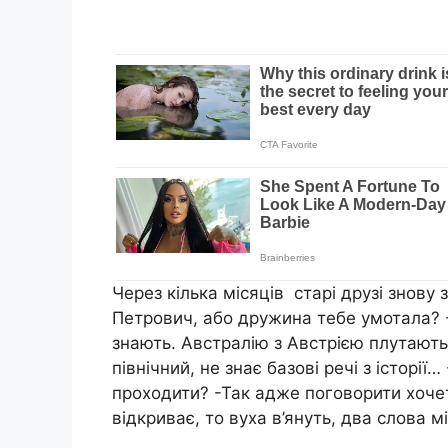
Через кілька місяців старі друзі знову 
Петрович, або дружина тебе умотала? -
знають. Австралію з Австрією плутають
північний, не знає базові речі з історі
проходити? -Так адже поговорити хочет
відкриває, то вуха в’януть, два слова м