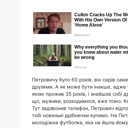
Петровичу було 60 років, він сидів сам
друзями. А як може бути інакше, адже 
якою прожив 35 років, і знайшов собі д
що, мужики, розходимося, вже пізно. Ко
Тут задзвонив телефон, Петрович відпов
тобі новенькі дрібнички куnимо. На Пет
молодіжна футболка, яка не йшла йому 