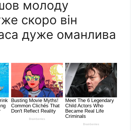
йшов молоду
же скоро він
раса дуже оманлива