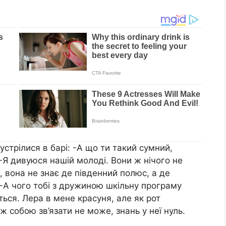
зустрілися в барі: -А що ти такий сумний,
Я дивуюся нашій молоді. Вони ж нічого не
, вона не знає де південний полюс, а де
ї… -А чого тобі з дружиною шкільну програму
ься. Лера в мене красуня, але як рот
іж собою зв’язати не може, знань у неї нуль.