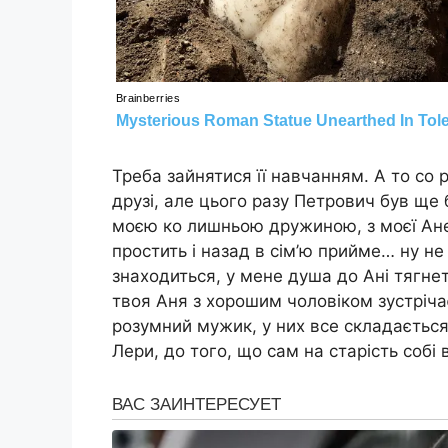
Треба зайнятися її навчанням. А то со 
друзі, але цього разу Петрович був ще 
моєю ко лишньою дружиною, з моєї Ане
простить і назад в сім’ю прийме… ну не
знаходиться, у мене душа до Ані тягнет
твоя Аня з хорошим чоловіком зустріча
розумний мужик, у них все складаєтьс
Лери, до того, що сам на старість собі 