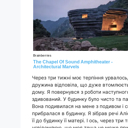
Через три тижні моє терпіння урвалось, 
дружина відповіла, що дуже втомлюєтьс
дому. Я повернувся з роботи наступног
здивований. У будинку було чисто та па
Вона подивилася на мене з подивом і ска
прибралася в будинку. Я зібрав речі Аліс
її до будинку її матері. І ось, через три
усвідомлюю, що моя теща не може при