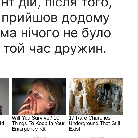
т дій, після того,
я прийшов додому
ма нічого не було
 той час дружин.