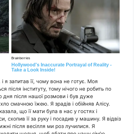
і я запитав її, чому вона не готує. Моя
я після інституту, тому нічого не робить по
о дня після нашої розмови і був дуже
хло смачною їжею. Я зрадів і обійняв Алісу.
зала, що її мати була в нас у гостях і
и, схопив її за руку і посадив у машину. Я відвіз
 тижні після весілля ми роз лучилися. Я
ходити щодня, щоб дбати про нашу сім’ю.