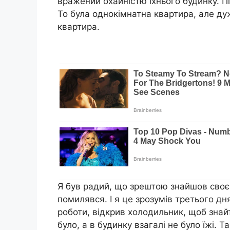
вражений охайністю їхнього будинку. Пі
То була однокімнатна квартира, але ду
квартира.
Я був радий, що зрештою знайшов своє 
помилявся. І я це зрозумів третього дн
роботи, відкрив холодильник, щоб знайт
було, а в будинку взагалі не було їжі. Та