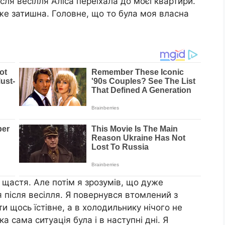
сля весілля Аліса переїхала до моєї квартири.
же затишна. Головне, що то була моя власна
щастя. Але потім я зрозумів, що дуже
я після весілля. Я повернувся втомлений з
и щось їстівне, а в холодильнику нічого не
ка сама ситуація була і в наступні дні. Я