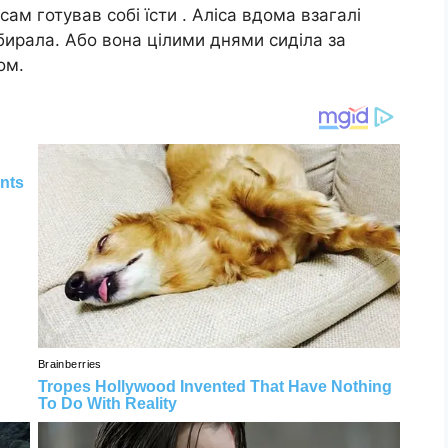
ам готував собі їсти . Аліса вдома взагалі
ибирала. Або вона цілими днями сиділа за
ом.