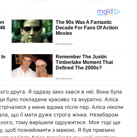
ного друга. Я одразу зако хався в неї. Вона була
и було покладене красиво та акуратно. Аліса
стрічалися у мене вдома після пар. Аліса ніколи
ала, що її мати дуже строга жінка. Незабаром
ного, тому вирішили одружитися. Моя тоді ще
у, щоб познайомити з мамою. Я був приємно