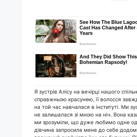
Я зустрів Алісу на вечірці нашого спіль
справжньою красунею, її волосся завжд
на той час навчалася в інституті. Ми зу
не залишалася зі мною на ніч. Вона каз
ми зрозуміли, що дуже любимо одне од
дівчина запросила мене до себе додом