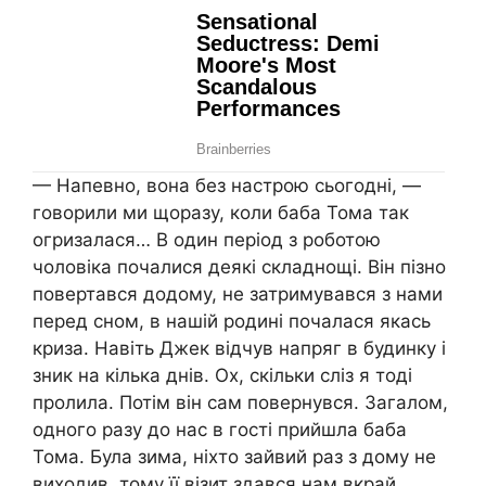
— Напевно, вона без настрою сьогодні, —
говорили ми щоразу, коли баба Тома так
огризалася… В один період з роботою
чоловіка почалися деякі складнощі. Він пізно
повертався додому, не затримувався з нами
перед сном, в нашій родині почалася якась
криза. Навіть Джек відчув напряг в будинку і
зник на кілька днів. Ох, скільки сліз я тоді
пролила. Потім він сам повернувся. Загалом,
одного разу до нас в гості прийшла баба
Тома. Була зима, ніхто зайвий раз з дому не
виходив, тому її візит здався нам вкрай