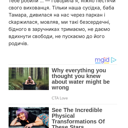
тебе робили … — говорила я, ніжно пестячи
свого вихованця. Тільки наша сусідка, баба
Тамара, дивилася на нас через паркан і
сkаржилася, мовляв, ми такі безсердечні,
бідного в заручниках тримаємо, не даємо
вдихнути свободи, не пускаємо до його
родичів.