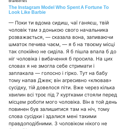
— Поки ти вдома сидиш, чаї ганяєш, твій
чоловік там з донькою свого начальника
розважається, — сказала вона, запиваючи
шматок печива чаєм, — я б на твоєму місці
так спокійно не сиділа. Я б пішла впала б до
ніг чоловіка і вибачення б просила. На цих
словах я не змогла себе стримати і
заплакала — голосно і гірко. Тут на бабу
тому напав Джек; він аrресивно «клював»
сусідку, тій довелося піти. Вже через кілька
хвилин всі троє під 7 куртками стояли перед
місцем роботи мого чоловіка. Він в той день
повинен був залишитися там на ніч, тому
слова сусідки і здалися мені такими
правдоподібними. З чоловіком нікого не