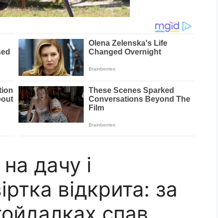
на дачу і
іртка відкрита: за
гойдалках спав