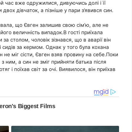
й час вже одружилися, дивуючись долі і її
вох дівчаток, а пізніше у пари з’явився син.
вала, що Євген залишив свою сім’ю, але не
його величність випадок.В гості приїхала
 за столом, чоловік зізнався, що в аварії він
і сидів за кермом. Однак у того була кохана
ін не міг сісти, Євген взяв провину на себе.Поки
 з ним, а син не зміг прийняти батька після
тяг і поїхав світ за очі. Виявилося, він приїхав