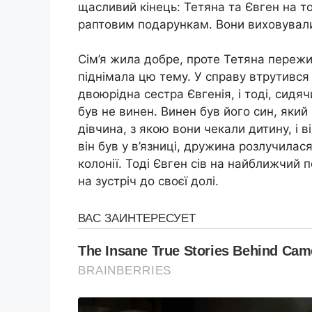
щасливий кінець: Тетяна та Євген на то
раптовим подарункам. Вони виховували д
Сім’я жила добре, проте Тетяна пережи
піднімала цю тему. У справу втрутився 
двоюрідна сестра Євгенія, і тоді, сидячи
був не винен. Винен був його син, який 
дівчина, з якою вони чекали дитину, і в
він був у в’язниці, дружина розлучилася
колонії. Тоді Євген сів на найближчий по
на зустріч до своєї долі.