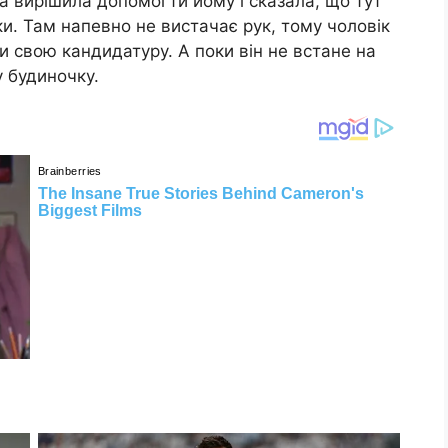
на вирішила допомогти йому і сказала, що тут
ки. Там напевно не вистачає рук, тому чоловік
 свою кандидатуру. А поки він не встане на
у будиночку.