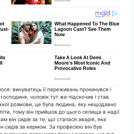
лося: винуватець її переживань прокинувся і
господиня, чоловік тут же підскочив і став
ажкої розмови, це була людина, яку нещодавно
 піти, тому він прийшов до цього селища в надії
Сам він сидів за те, що сталася аварія, яка
ін сидів за кермом. За професією він був