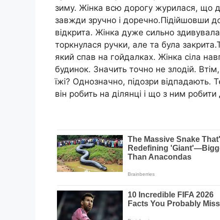
зиму. Жінка всю дорогу журилася, що д
завжди зручно і доречно.Підійшовши до
відкрита. Жінка дуже сильно здивувалас
торкнулася ручки, але та була закрита.
який спав на гойдалках. Жінка сіла нав
будинок. Значить точно не злодій. Вті
їжі? Однозначно, підозри відпадають. 
він робить на ділянці і що з ним робити 