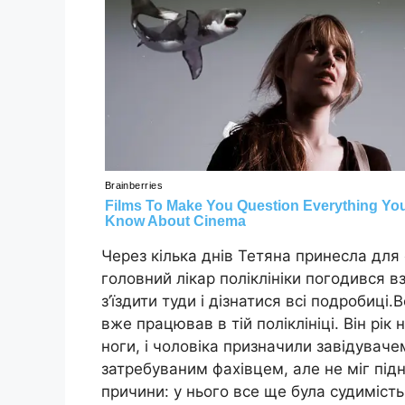
Через кілька днів Тетяна принесла для 
головний лікар поліклініки погодився в
з’їздити туди і дізнатися всі подробиці.
вже працював в тій поліклініці. Він рі
ноги, і чоловіка призначили завідувачем
затребуваним фахівцем, але не міг підн
причини: у нього все ще була судимість,