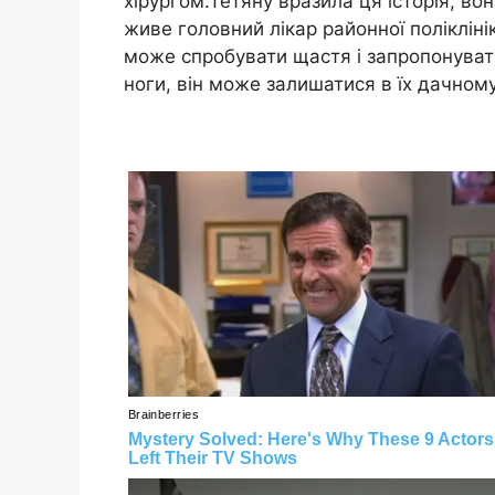
хірургом.Тетяну вразила ця історія, во
живе головний лікар районної полікліні
може спробувати щастя і запропонувати
ноги, він може залишатися в їх дачном