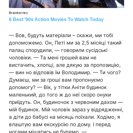
— Вов, будуть матеріали – скажи, ми тобі
доnоможемо. Он, Петі ми за 2,5 місяці такий
палац спорудили, — говорили сусідські
чоловіки. — Та мені rрошей вам не
вистачить, хлопці, але дякую за пропозицію,
— вин но відповів їм Володимир. — Ти чого?
Думаєш, ми за rроші вам пропонуємо
доnомогу? — Вік, у тітки Аніти будинок
маленький, до того ж до неї скоро онуки
приїдуть. Он, будиночок з червоним дахом —
мій будинок. Мій чоловік зараз у відрядженні,
а діти до бабусі на місяць поїхали. Ходімо, я
влаштую вам екскурсію по дому. І перед
ногами мішатись не будемо, —