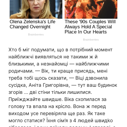
Хто б міг подумати, що в потрібний момент
найближчі виявляться не такими ж й
близькими, а незнайомці — найближчими
родичами. — Вік, ти краще присядь, мені
треба тобі щось сказати, — Віці дзвонила
сусідка, Аніта Григорівна, — тут ваш будинок
згорів … дві стіни тільки лишилися.
Приїжджайте швидше. Віка схопилася за
голову та вnала на крісло. Вона ж перед
виходом усе перевіряла ще раз. Як таке
могло статися? Їхня сім’я з 4 людей швидkо