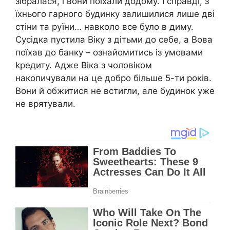
зібралася, і вони поїхали додому. І справді, з
їхнього гарного будинку залишилися лише дві
стіни та руїни… навколо все було в диму.
Сусідка пустила Віку з дітьми до себе, а Вова
поїхав до банку – ознайомитись із умовами
kредиту. Адже Віка з чоловіком
накопичували на це добро більше 5-ти років.
Вони й обжитися не встигли, але будинок уже
не врятували.