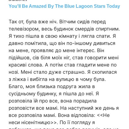
Так от, була вже ніч. Вітчим сидів перед
телевізором, весь будинок смердів спиртним.
Я тихо пішла в свою кімнату і лягла спати. Я
давно помітила, що він по-іншому дивиться
на мене, проявляє до мене інтерес. Він
підійшов, сів біля моїх ніг, став говорити мені
красиві слова. А потім став гладити мене по
нозі. Мені стало дуже страաно. Я схопилася
з ліжка і вибігла на вулицю в чому була.
Благо, моя близька подруга жила в
сусідньому будинку, я пішла до неї. Я
розповіла їй про все, вона порадила
розповісти все мамі. На наступний же день я
все розповіла мамі. Вона відповіла: <<Не
неси нісенітницю>>. По її погляду я