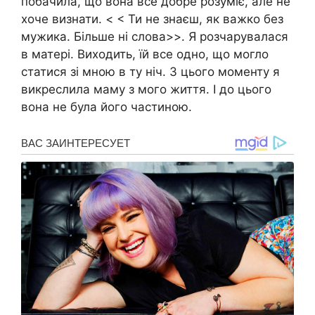
побачила, що вона все добре розуміє, але не
хоче визнати. < < Ти не знаєш, як важко без
мужика. Більше ні слова>>. Я розчарувалася
в матері. Виходить, їй все одно, що могло
статися зі мною в ту ніч. З цього моменту я
викреслила маму з мого життя. І до цього
вона не була його частиною.