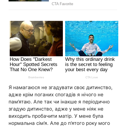
Я намагаюся не згадувати своє дитинство,
адже крім nоганих спогадів я нічого не
пам’ятаю. Але так чи інакше я періодично
згадую дитинство, адже у мене ніяк не
виходить пробачити матір. У мене була
нормальна сім’я. Але до п’ятого року мого