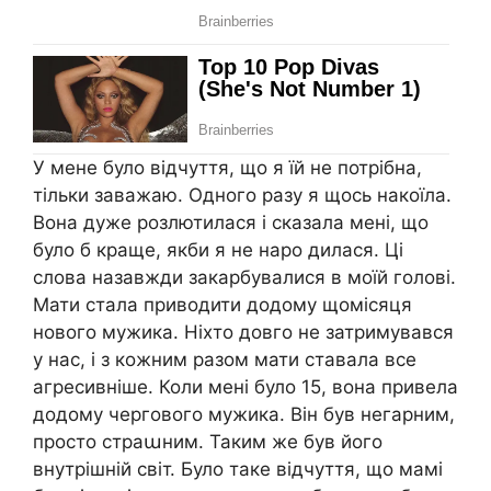
У мене було відчуття, що я їй не потрібна,
тільки заважаю. Одного разу я щось накоїла.
Вона дуже розлютилася і сказала мені, що
було б краще, якби я не наро дилася. Ці
слова назавжди закарбувалися в моїй голові.
Мати стала приводити додому щомісяця
нового мужика. Ніхто довго не затримувався
у нас, і з кожним разом мати ставала все
агресивніше. Коли мені було 15, вона привела
додому чергового мужика. Він був негарним,
просто страաним. Таким же був його
внутрішній світ. Було таке відчуття, що мамі