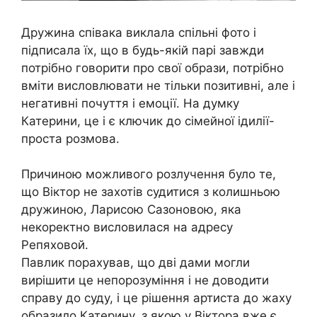
Дружина співака виклала спільні фото і
підписала їх, що в будь-якій парі завжди
потрібно говорити про свої образи, потрібно
вміти висловлювати не тільки позитивні, але і
негативні почуття і емоції. На думку
Катерини, це і є ключик до сімейної ідилії-
проста розмова.
Причиною можливого розлучення було те,
що Віктор не захотів судитися з колишньою
дружиною, Ларисою Сазоновою, яка
некоректно висловилася на адресу
Репяховой.
Павлик порахував, що дві дами могли
вирішити це непорозуміння і не доводити
справу до суду, і це рішення артиста до жаху
образило Катерину, з якою у Віктора вже є