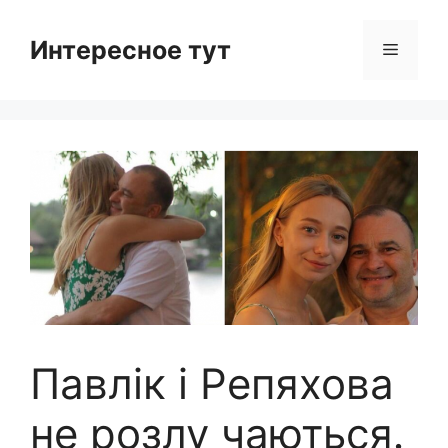
Skip
to
Интересное тут
Menu
content
Павлік і Репяхова
не розлу чаються․