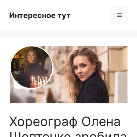
Skip
to
Интересное тут
Menu
content
Хореограф Олена
Шоптенко зробила